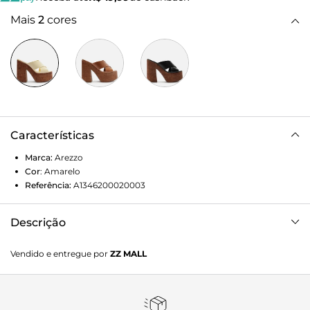
Mais
2
cores
Características
Marca:
Arezzo
Cor
:
Amarelo
Referência:
A1346200020003
Descrição
Sandália amarela de couro. O sapato tem salto alto bloco e
Vendido e entregue por
ZZ MALL
meia-pata em cortiça marrom, além de formato
arredondado na ponta. Traz tiras largas cruzadas sobre os
dedos e a parte superior do pé. Com palmilha da cor da
sandália e inscrição do nome da marca.