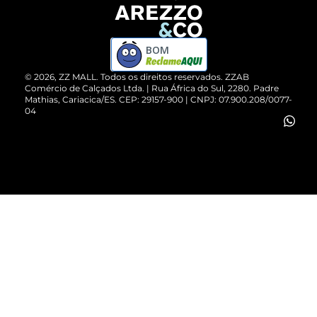
Devolução do Produto
ZZ MALL é confiável
Compre pelo WhatsApp
ZZPay
BOM
Cartão Presente
©
2026
, ZZ MALL. Todos os direitos reservados.
ZZAB
Comércio de Calçados Ltda. | Rua África do Sul, 2280. Padre
Mathias, Cariacica/ES. CEP: 29157-900 | CNPJ: 07.900.208/0077-
Vendas Corporativas
04