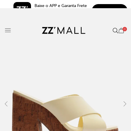
Baixe o APP e Garanta Frete 
BAIXAR
Grátis*
5.0
0