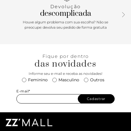
Devolução
descomplicada
Houve algum problema com sua escolha? Não se
preocupe: devolva seu pedido de forma gratuita
Fique por dentro
das novidades
Informe seu e-mail e receba as novidades!
Feminino
Masculino
Outros
E-mail*
Cadastrar