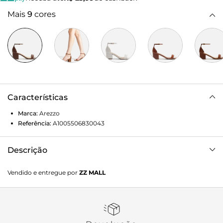
Mais
9
cores
Características
Marca:
Arezzo
Referência:
A1005506830043
Descrição
Sandália feminina marrom em couro. O sapato tem salto
Vendido e entregue por
ZZ MALL
médio bloco e formato arredondado na ponta. Traz tira
média sobre os dedos. Fechada no calcanhar, possui tira
fina no tornozelo com fivela metálica lateral. Com palmilha
bege e inscrição do nome da marca.