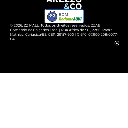
Devolução do Produto
ZZ MALL é confiável
Compre pelo WhatsApp
ZZPay
BOM
Cartão Presente
©
2026
, ZZ MALL. Todos os direitos reservados.
ZZAB
Comércio de Calçados Ltda. | Rua África do Sul, 2280. Padre
Mathias, Cariacica/ES. CEP: 29157-900 | CNPJ: 07.900.208/0077-
Vendas Corporativas
04