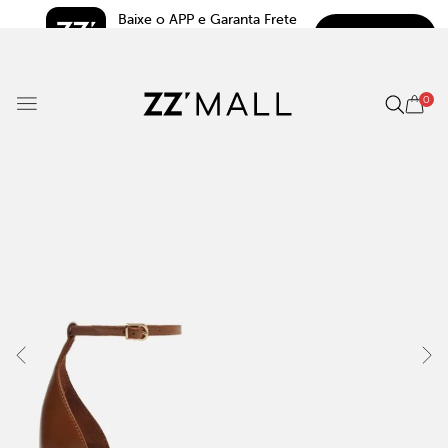
Baixe o APP e Garanta Frete 
BAIXAR
Grátis*
5.0
0