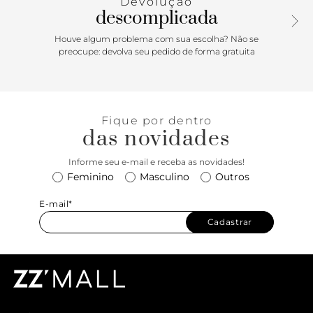
Devolução
descomplicada
Houve algum problema com sua escolha? Não se
preocupe: devolva seu pedido de forma gratuita
Fique por dentro
das novidades
Informe seu e-mail e receba as novidades!
Feminino
Masculino
Outros
E-mail*
Cadastrar