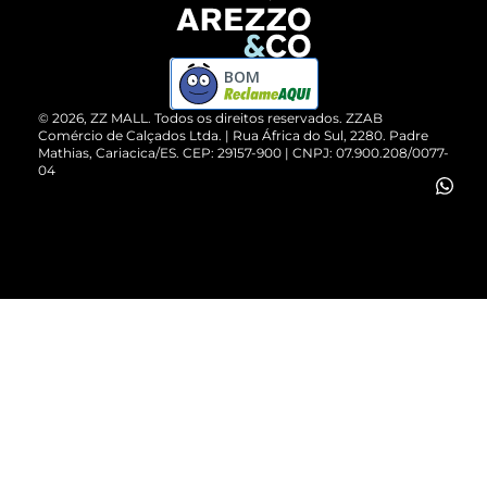
Devolução do Produto
ZZ MALL é confiável
Compre pelo WhatsApp
ZZPay
BOM
Cartão Presente
©
2026
, ZZ MALL. Todos os direitos reservados.
ZZAB
Comércio de Calçados Ltda. | Rua África do Sul, 2280. Padre
Mathias, Cariacica/ES. CEP: 29157-900 | CNPJ: 07.900.208/0077-
Vendas Corporativas
04