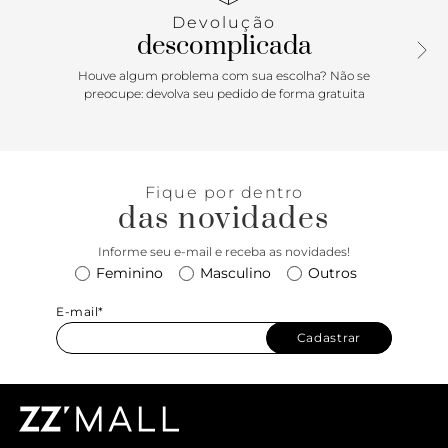
da marca. A sandália exibe todo o peito do pé e os dedos.
Devolução
descomplicada
Houve algum problema com sua escolha? Não se
preocupe: devolva seu pedido de forma gratuita
Fique por dentro
das novidades
Informe seu e-mail e receba as novidades!
Feminino
Masculino
Outros
E-mail*
Cadastrar