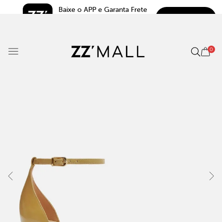
Baixe o APP e Garanta Frete 
BAIXAR
Grátis*
5.0
0