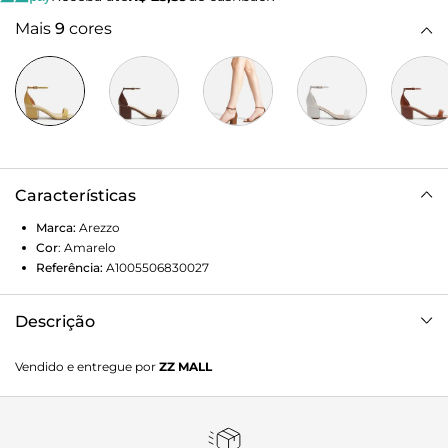
Mais
9
cores
Características
Marca:
Arezzo
Cor
:
Amarelo
Referência:
A1005506830027
Descrição
Sandália amarela de couro. O modelo tem salto médio
Vendido e entregue por
ZZ MALL
bloco, revestido no mesmo material do calçado, e bico
redondo. Traz tira média e lisa sobre os dedos. Fechada no
calcanhar, possui tira fina em torno do tornozelo com fivela
metálica lateral. Com palmilha bege e inscrição do nome