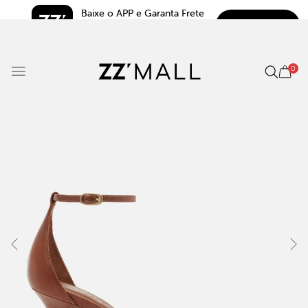
Baixe o APP e Garanta Frete 
BAIXAR
Grátis*
5.0
0