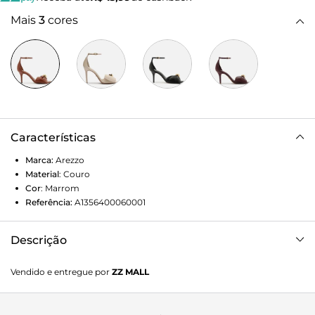
Mais
3
cores
Características
Marca:
Arezzo
Material
:
Couro
Cor
:
Marrom
Referência:
A1356400060001
Descrição
Sandália Arezzo Marrom Couro Salto Fino Laço Metal
Vendido e entregue por
ZZ MALL