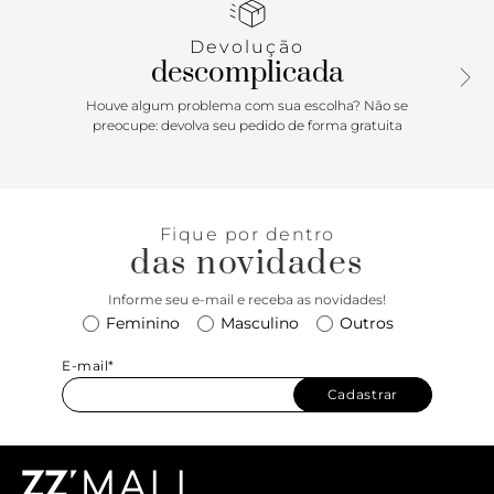
Devolução
descomplicada
Houve algum problema com sua escolha? Não se
preocupe: devolva seu pedido de forma gratuita
Fique por dentro
das novidades
Informe seu e-mail e receba as novidades!
Feminino
Masculino
Outros
E-mail*
Cadastrar