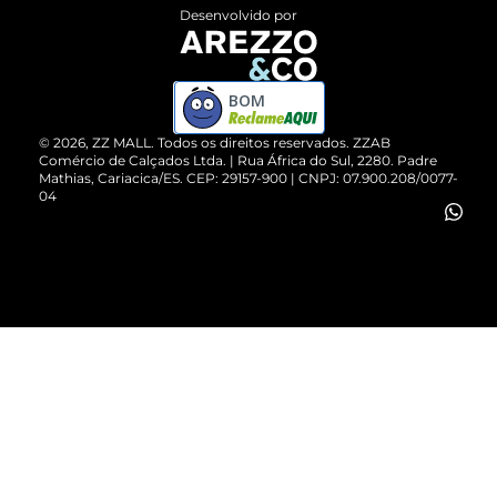
Entrega
ZZ Influ
Desenvolvido por
Devolução do Produto
ZZ MALL é confiável
Compre pelo WhatsApp
ZZPay
BOM
Cartão Presente
©
2026
, ZZ MALL. Todos os direitos reservados.
ZZAB
Comércio de Calçados Ltda. | Rua África do Sul, 2280. Padre
Mathias, Cariacica/ES. CEP: 29157-900 | CNPJ: 07.900.208/0077-
Vendas Corporativas
04