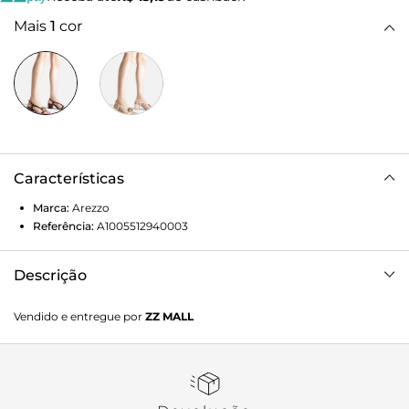
Mais
1
cor
Características
Marca:
Arezzo
Referência:
A1005512940003
Descrição
Sandália feminina marrom de couro. O sapato tem salto
Vendido e entregue por
ZZ MALL
médio bloco e formato arredondado na ponta. Possui tira
larga sobre os dedos e tiras em V que sobem pela parte
superior do pé até o calcanhar, fechando em fivela lateral
ajustável. Traz aplicação central de metal dourado,
arredondado e com efeito batido. Com palmilha bege e