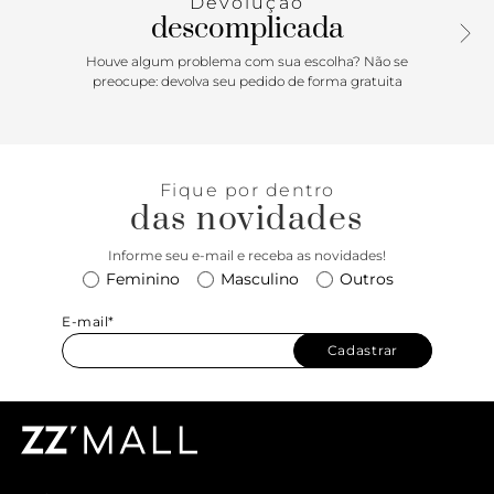
Devolução
inscrição do nome da marca.
descomplicada
Houve algum problema com sua escolha? Não se
preocupe: devolva seu pedido de forma gratuita
Fique por dentro
das novidades
Informe seu e-mail e receba as novidades!
Feminino
Masculino
Outros
E-mail*
Cadastrar