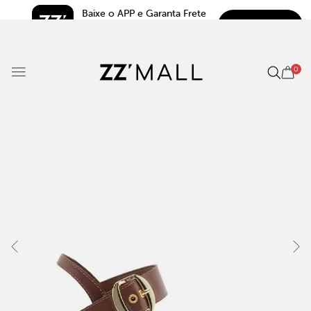
Baixe o APP e Garanta Frete 
BAIXAR
Grátis*
5.0
0