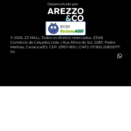
Entrega
ZZ Influ
Desenvolvido por
Devolução do Produto
ZZ MALL é confiável
Compre pelo WhatsApp
ZZPay
BOM
Cartão Presente
©
2026
, ZZ MALL. Todos os direitos reservados.
ZZAB
Comércio de Calçados Ltda. | Rua África do Sul, 2280. Padre
Mathias, Cariacica/ES. CEP: 29157-900 | CNPJ: 07.900.208/0077-
Vendas Corporativas
04