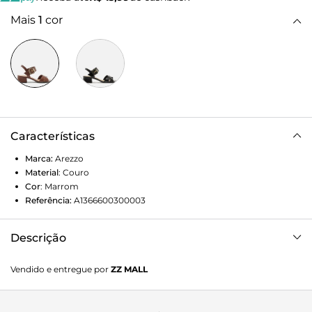
Mais
1
cor
Características
Marca:
Arezzo
Material
:
Couro
Cor
:
Marrom
Referência:
A1366600300003
Descrição
Sandália feminina marrom de couro. O sapato tem salto
Vendido e entregue por
ZZ MALL
baixo bloco e formato arredondado na ponta. Possui duas
tiras médias cruzadas sobre os dedos com fivela metálica
dourada. Traz tira fina no calcanhar e tira larga no tornozelo,