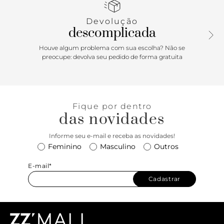
com fechamento por fivela metálica grande. Com palmilha
bege e inscrição do nome da marca.
Devolução
descomplicada
Houve algum problema com sua escolha? Não se
preocupe: devolva seu pedido de forma gratuita
Fique por dentro
das novidades
Informe seu e-mail e receba as novidades!
Feminino
Masculino
Outros
E-mail*
Cadastrar