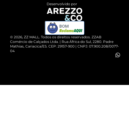
Entrega
ZZ Influ
Desenvolvido por
Devolução do Produto
ZZ MALL é confiável
Compre pelo WhatsApp
ZZPay
BOM
Cartão Presente
©
2026
, ZZ MALL. Todos os direitos reservados.
ZZAB
Comércio de Calçados Ltda. | Rua África do Sul, 2280. Padre
Mathias, Cariacica/ES. CEP: 29157-900 | CNPJ: 07.900.208/0077-
Vendas Corporativas
04