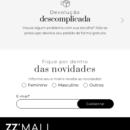
fivela lateral. Com palmilha marrom estofada e inscrição do
nome da marca. Deixa todo pé à mostra.
Devolução
descomplicada
Houve algum problema com sua escolha? Não se
preocupe: devolva seu pedido de forma gratuita
Fique por dentro
das novidades
Informe seu e-mail e receba as novidades!
Feminino
Masculino
Outros
E-mail*
Cadastrar