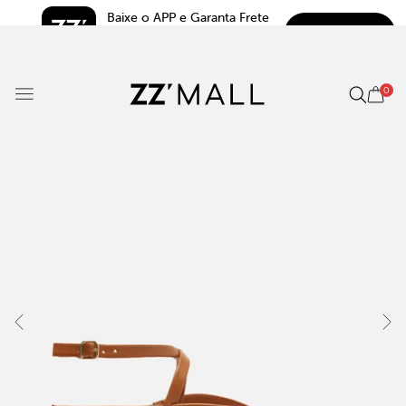
Baixe o APP e Garanta Frete 
BAIXAR
Grátis*
5.0
0