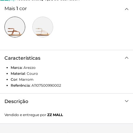
Mais
1
cor
Características
Marca:
Arezzo
Material
:
Couro
Cor
:
Marrom
Referência:
A1107500990002
Descrição
Sandália marrom. O modelo tem salto rasteiro e bico
Vendido e entregue por
ZZ MALL
redondo. Traz tiras finas que dividem os dedos e contornam
o calcanhar. Aberta, possui duas tiras finas que saem das
laterais, se cruzam e contornam o tornozelo e fecham em