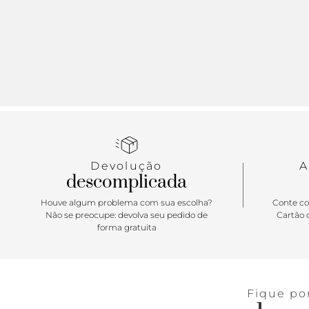
Devolução
A
descomplicada
Houve algum problema com sua escolha?
Conte co
Não se preocupe: devolva seu pedido de
Cartão d
forma gratuita
Fique po