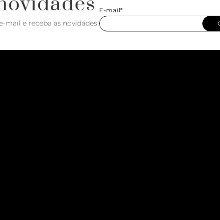
novidades
E-mail*
e-mail e receba as novidades!