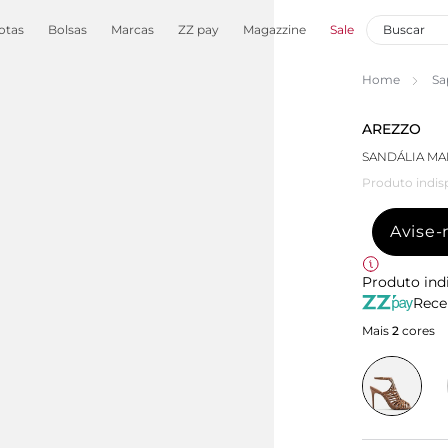
otas
Bolsas
Marcas
ZZ pay
Magazzine
Sale
Home
Sa
AREZZO
SANDÁLIA MA
Produto indis
Avise
Produto ind
Rece
Mais
2
cores