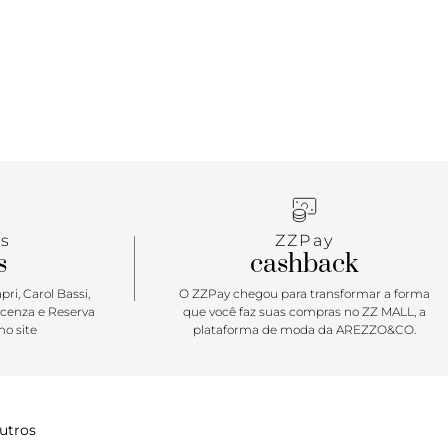
s
ZZPay
s
cashback
ri, Carol Bassi,
O ZZPay chegou para transformar a forma
icenza e Reserva
que você faz suas compras no ZZ MALL, a
o site
plataforma de moda da AREZZO&CO.
utros