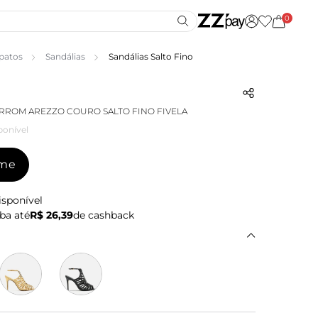
0
patos
Sandálias
Sandálias Salto Fino
RROM AREZZO COURO SALTO FINO FIVELA
ponível
-me
isponível
ba até
R$ 26,39
de cashback