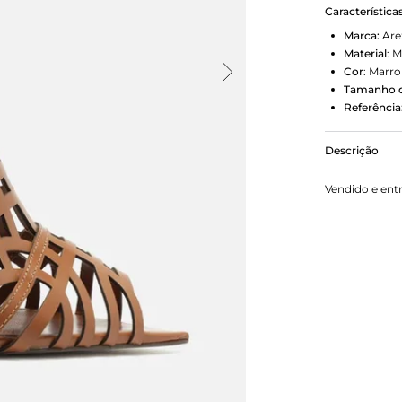
Característica
Marca:
Are
Material
:
M
Cor
:
Marr
Tamanho d
Referência
Descrição
Sandália ma
Vendido e ent
pé e tira no 
logotipo da 