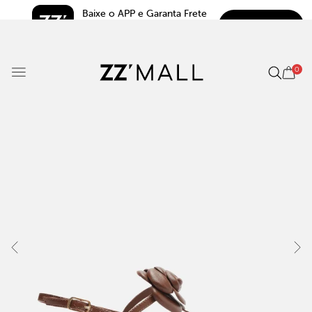
Baixe o APP e Garanta Frete 
BAIXAR
Grátis*
5.0
0