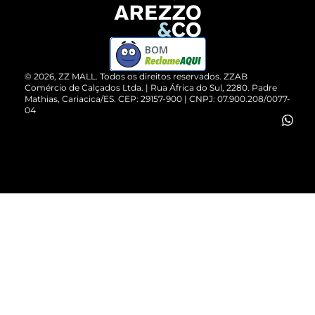
Devolução do Produto
ZZ MALL é confiável
Compre pelo WhatsApp
ZZPay
BOM
Cartão Presente
©
2026
, ZZ MALL. Todos os direitos reservados.
ZZAB
Comércio de Calçados Ltda. | Rua África do Sul, 2280. Padre
Mathias, Cariacica/ES. CEP: 29157-900 | CNPJ: 07.900.208/0077-
Vendas Corporativas
04