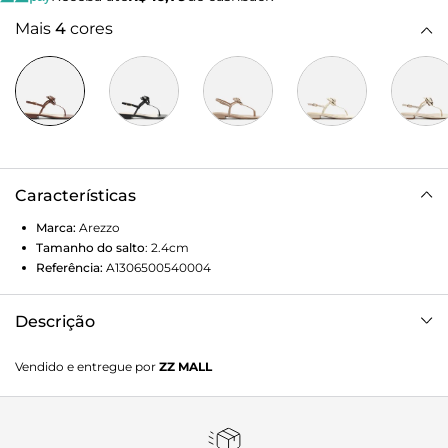
Mais
4
cores
Características
Marca:
Arezzo
Tamanho do salto
:
2.4cm
Referência:
A1306500540004
Descrição
Sandália marrom de couro. O sapato tem salto baixo bloco
Vendido e entregue por
ZZ MALL
e formato arredondado na ponta. Traz tira fina que passa
entre os dedos, com aplicação de flor, conectada a mais
uma tira fina na parte superior do pé. Possui ainda tira fina
em torno do calcanhar com fecho em fivela metálica