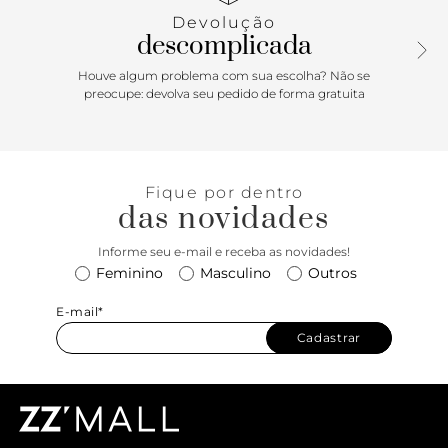
lateral. Aberta, a sandália exibe todo o pé.
Devolução
descomplicada
Houve algum problema com sua escolha? Não se
preocupe: devolva seu pedido de forma gratuita
Fique por dentro
das novidades
Informe seu e-mail e receba as novidades!
Feminino
Masculino
Outros
E-mail*
Cadastrar