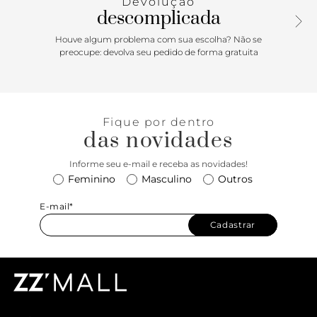
Devolução
descomplicada
Houve algum problema com sua escolha? Não se
preocupe: devolva seu pedido de forma gratuita
Fique por dentro
das novidades
Informe seu e-mail e receba as novidades!
Feminino
Masculino
Outros
E-mail*
Cadastrar