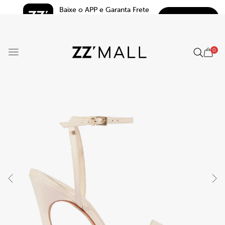
Baixe o APP e Garanta Frete 
BAIXAR
Grátis*
5.0
0