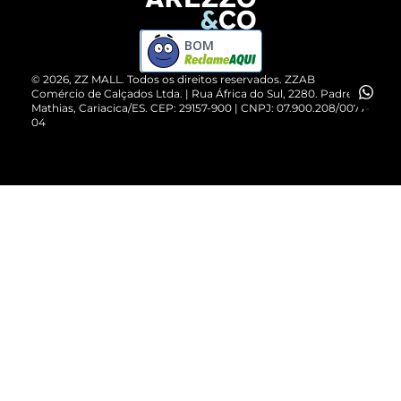
Devolução do Produto
ZZ MALL é confiável
Compre pelo WhatsApp
ZZPay
BOM
Cartão Presente
©
2026
, ZZ MALL. Todos os direitos reservados.
ZZAB
Comércio de Calçados Ltda. | Rua África do Sul, 2280. Padre
Mathias, Cariacica/ES. CEP: 29157-900 | CNPJ: 07.900.208/0077-
Vendas Corporativas
04