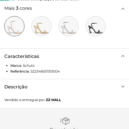
Mais
3
cores
Características
Marca:
Schutz
Referência:
S2234600130004
Descrição
Apresentamos a Sandália Lexi, a peça statement vindo em
Vendido e entregue por
ZZ MALL
um novo formato ainda mais glam. Ela combina a
imponência do salto único lexi com o brilho sutil do verniz
e um design de tiras robustas. É o calçado ideal para quem
busca versatilidade, conforto e um toque de atitude
moderna.