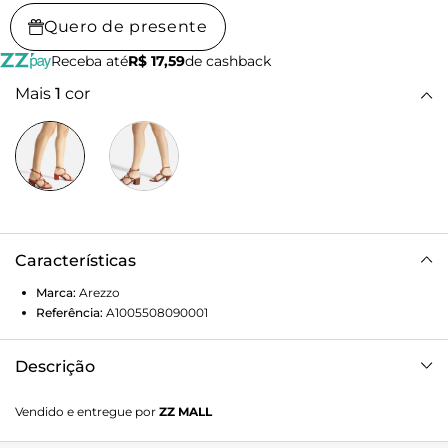
Quero de presente
Receba até
R$ 17,59
de cashback
Mais
1
cor
Características
Marca:
Arezzo
Referência:
A1005508090001
Descrição
Sandália feminina laranja. O sapato tem salto médio bloco
Vendido e entregue por
ZZ MALL
e formato arredondado na ponta. Traz tira sobre os dedos,
tiras na parte central e superior do pé, todas conectadas