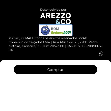
Políticas de Privacidade
Entrega
ZZ Influ
Desenvolvido por
Devolução do Produto
ZZ MALL é confiável
Compre pelo WhatsApp
ZZPay
BOM
Cartão Presente
©
2026
, ZZ MALL. Todos os direitos reservados.
ZZAB
Comércio de Calçados Ltda. | Rua África do Sul, 2280. Padre
Mathias, Cariacica/ES. CEP: 29157-900 | CNPJ: 07.900.208/0077-
Vendas Corporativas
04
Comprar