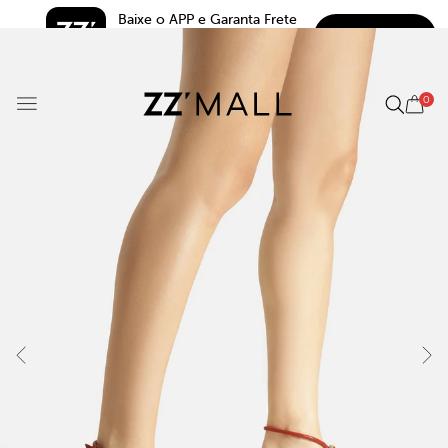
Baixe o APP e Garanta Frete 
BAIXAR
Grátis*
5.0
0