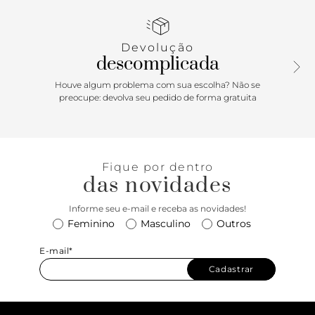
por metais dourados com pedras coloridas. As tiras
superiores contornam o tornozelo e fecham em fivela
lateral. Com palmilha da cor da sandália e inscrição do
Devolução
nome da marca.
descomplicada
Houve algum problema com sua escolha? Não se
preocupe: devolva seu pedido de forma gratuita
Fique por dentro
das novidades
Informe seu e-mail e receba as novidades!
Feminino
Masculino
Outros
E-mail*
Cadastrar