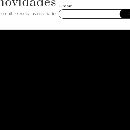
novidades
E-mail*
e-mail e receba as novidades!