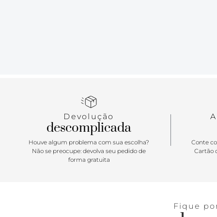
Devolução
A
descomplicada
Houve algum problema com sua escolha?
Conte co
Não se preocupe: devolva seu pedido de
Cartão d
forma gratuita
Fique po