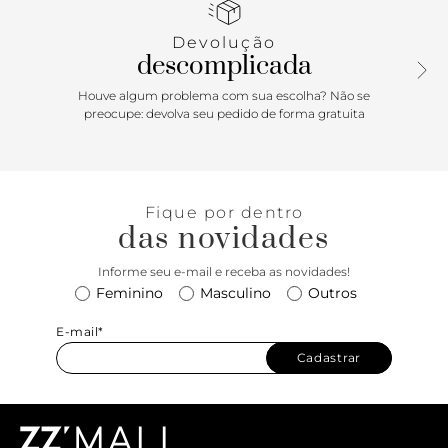
assimétrica. Não importa o seu estilo, ela, com certeza, se
adaptará da melhor forma!
Devolução
descomplicada
Houve algum problema com sua escolha? Não se
preocupe: devolva seu pedido de forma gratuita
Fique por dentro
das novidades
Informe seu e-mail e receba as novidades!
Feminino
Masculino
Outros
E-mail*
Cadastrar