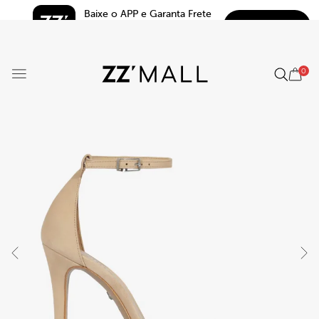
Baixe o APP e Garanta Frete 
BAIXAR
Grátis*
5.0
0