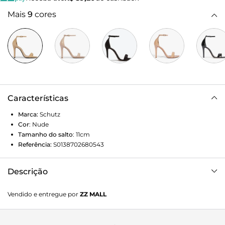
Mais
9
cores
Características
Marca:
Schutz
Cor
:
Nude
Tamanho do salto
:
11cm
Referência:
S0138702680543
Descrição
Sandália hit da SCHUTZ, a Single tem linhas simples e puras
Vendido e entregue por
ZZ MALL
mostram que podem ser sexy e poderosas. Apesar de
minimalista, é glamurosa e elegante. Perfeita para
combinar com uma saia midi de couro ou vestido de barra