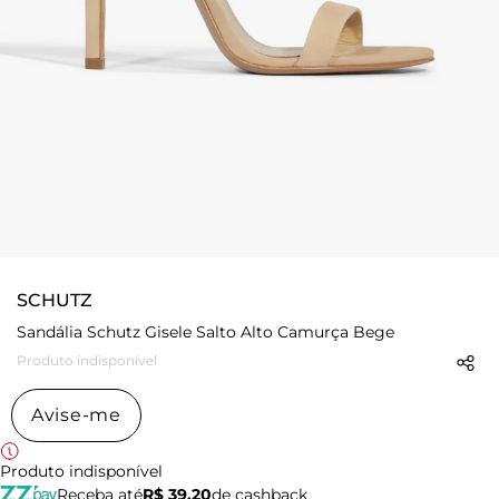
SCHUTZ
Sandália Schutz Gisele Salto Alto Camurça Bege
Produto indisponível
Avise-me
Produto indisponível
Receba até
R$ 39,20
de cashback