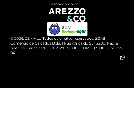
Entrega
ZZ Influ
Desenvolvido por
Devolução do Produto
ZZ MALL é confiável
Compre pelo WhatsApp
ZZPay
BOM
Cartão Presente
©
2026
, ZZ MALL. Todos os direitos reservados.
ZZAB
Comércio de Calçados Ltda. | Rua África do Sul, 2280. Padre
Mathias, Cariacica/ES. CEP: 29157-900 | CNPJ: 07.900.208/0077-
Vendas Corporativas
04