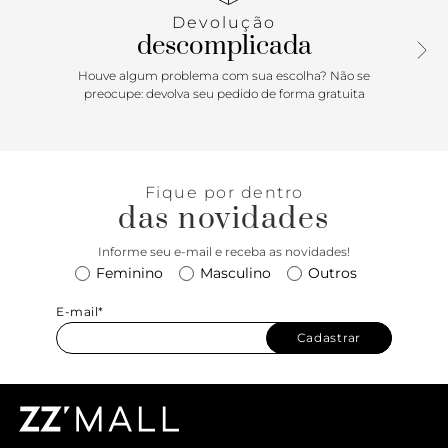
nome da marca. Deixa dedos e calcanhar à mostra.
Devolução
descomplicada
Porque Apostar: No melhor estilo glam, a sandália
ANACAPRI mistura os detalhes metalizados, as tiras
Houve algum problema com sua escolha? Não se
trançadas e a palmilha anatômica, deixando o modelo
preocupe: devolva seu pedido de forma gratuita
fresco e super trendy. Perfeita para quem busca um
modelo com uma pegada casual chic! Queridinha do
momento, a peça é um must have das fashionistas, e vai
roubar o seu coração ao primeiro calce.
Fique por dentro
das novidades
Informe seu e-mail e receba as novidades!
Feminino
Masculino
Outros
E-mail*
Cadastrar