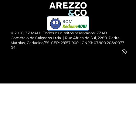
Devolução do Produto
ZZ MALL é confiável
Compre pelo WhatsApp
ZZPay
BOM
Cartão Presente
©
2026
, ZZ MALL. Todos os direitos reservados.
ZZAB
Comércio de Calçados Ltda. | Rua África do Sul, 2280. Padre
Mathias, Cariacica/ES. CEP: 29157-900 | CNPJ: 07.900.208/0077-
Vendas Corporativas
04