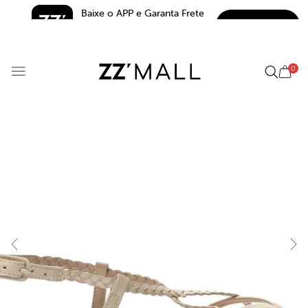
Baixe o APP e Garanta Frete 
BAIXAR
Grátis*
5.0
0