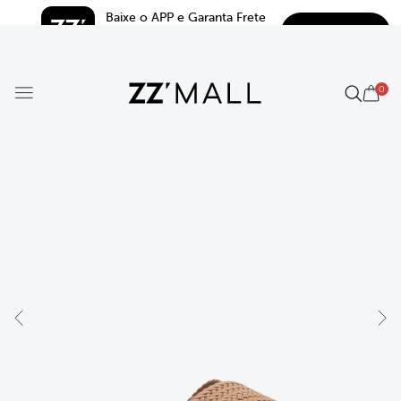
Baixe o APP e Garanta Frete 
BAIXAR
Grátis*
5.0
0