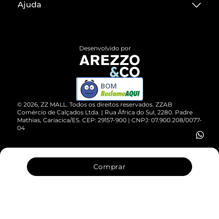
Ajuda
Termos de Uso
Central de Atendimento
Políticas de Privacidade
Entrega
ZZ Influ
Desenvolvido por
Devolução do Produto
ZZ MALL é confiável
Compre pelo WhatsApp
ZZPay
BOM
Cartão Presente
©
2026
, ZZ MALL. Todos os direitos reservados.
ZZAB
Comércio de Calçados Ltda. | Rua África do Sul, 2280. Padre
Mathias, Cariacica/ES. CEP: 29157-900 | CNPJ: 07.900.208/0077-
Vendas Corporativas
04
Comprar