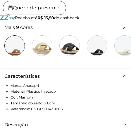
Quero de presente
Receba até
R$ 13,59
de cashback
Mais
9
cores
Características
Marca:
Anacapri
Material
:
Plástico Injetado
Cor
:
Marrom
Tamanho do salto
:
2.8cm
Referência:
C3030900430006
Descrição