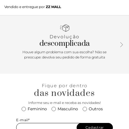
Sandália Anacapri tiras cruzadas marrom pop. O modelo
Vendido e entregue por
ZZ MALL
possui cabedal com duas tiras grossas injetadas e
texturizadas com acabamento em tressê, que se cruzam
sobre os dedos e peito de pé. Apresenta solado flatform
emborrachado tratorado branco e palmilha nude, com
aplicação de etiqueta com assinatura Anacapri. Aberta, o
Devolução
modelo exibe todo o pé.
descomplicada
Porque Apostar: Alerta tendência para curtir o verão no
Houve algum problema com sua escolha? Não se
conforto absoluto: a sandália flatform Anacapri vem
preocupe: devolva seu pedido de forma gratuita
compor a trend máxima com um toque descolado com as
tiras mais grossinhas e texturizadas no cabedal. Cheia de
estilo, moderna e urbana, a sandália mais comfy & cool da
temporada veio para não sair dos pés. Você vai estar
Fique por dentro
confortável e estilosa o tempo todo! Have fun, miga! \o/
das novidades
Informe seu e-mail e receba as novidades!
Feminino
Masculino
Outros
E-mail*
Cadastrar