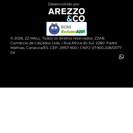
Entrega
ZZ Influ
Desenvolvido por
Devolução do Produto
ZZ MALL é confiável
Compre pelo WhatsApp
ZZPay
BOM
Cartão Presente
©
2026
, ZZ MALL. Todos os direitos reservados.
ZZAB
Comércio de Calçados Ltda. | Rua África do Sul, 2280. Padre
Mathias, Cariacica/ES. CEP: 29157-900 | CNPJ: 07.900.208/0077-
Vendas Corporativas
04