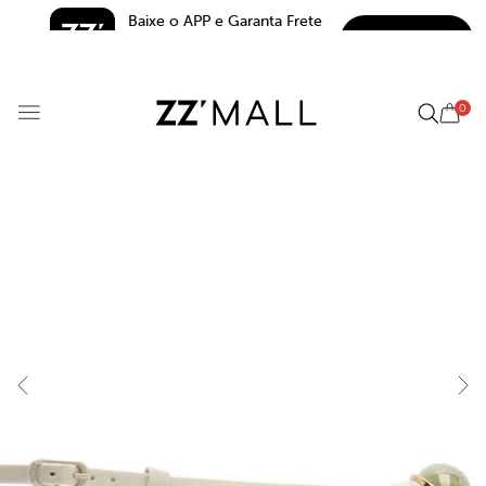
Baixe o APP e Garanta Frete 
BAIXAR
Grátis*
5.0
0