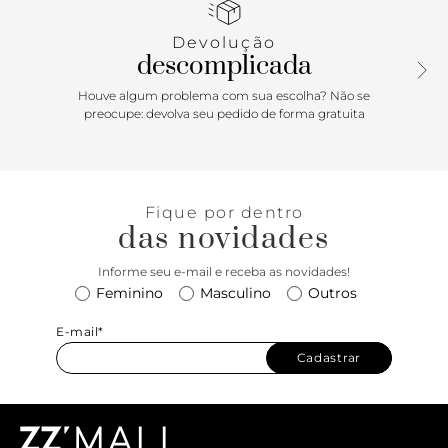
por maxi adorno redondo em pedraria colorida, com
contorno metálico sobre os dedos - que seguem do peito
Devolução
do pé, presas pelas laterais. Traz fecho em fivela regulável
descomplicada
em tira que contorna o calcanhar. Apresenta palmilha
emborrachada confortável, no mesmo tom da rasteirinha,
Houve algum problema com sua escolha? Não se
com assinatura Anacapri em carimbo metálico. Porque
preocupe: devolva seu pedido de forma gratuita
Apostar: Para descomplicar a rotina na hora de compor os
seus looks, a rasteirinha traz à tona, para a temporada de
Verão’26, a tendência das multitiras: descolada e fashion, o
modelo com arremate em pedraria, deixa o calce elegante
Fique por dentro
e ultra feminino. Simplesmente per-fei-ta para curtir o pôr
das novidades
do sol, uma baladinha noturna no maior conforto, aquele
jantar na beira da piscina ou festa na praia. Pronta?
Informe seu e-mail e receba as novidades!
Feminino
Masculino
Outros
E-mail*
Cadastrar