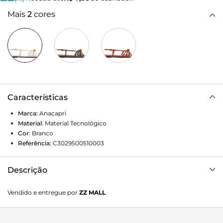
Mais
2
cores
Características
Marca:
Anacapri
Material
:
Material Tecnológico
Cor
:
Branco
Referência:
C3029500510003
Descrição
Sandália rasteira de multitiras e detalhe em pedraria, na cor
Vendido e entregue por
ZZ MALL
branca. O modelo de biqueira arredondada, possui solado
emborrachado, com leve saltinho traseiro. Apresenta
cabedal com quatro tirinhas - arrematadas na parte central