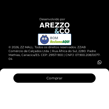
Termos de Uso
Central de Atendimento
Políticas de Privacidade
Entrega
ZZ Influ
Desenvolvido por
Devolução do Produto
ZZ MALL é confiável
Compre pelo WhatsApp
ZZPay
BOM
Cartão Presente
©
2026
, ZZ MALL. Todos os direitos reservados.
ZZAB
Comércio de Calçados Ltda. | Rua África do Sul, 2280. Padre
Mathias, Cariacica/ES. CEP: 29157-900 | CNPJ: 07.900.208/0077-
Vendas Corporativas
04
Comprar