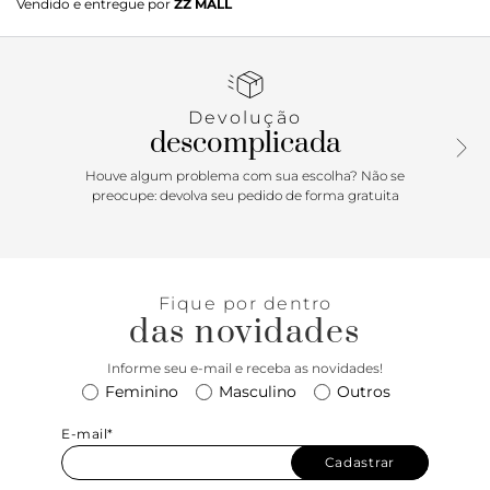
Vendido e entregue por
ZZ MALL
e imponente apresenta cabedal com duas tiras largas
entrelaçadas que se cruzam sobre os dedos e peito de pé.
De biqueira quadrada e salto em bloco médio, a sandália
possui palmilha nude contornada em pespontos delicados
e assinatura Anacapri. Porque Apostar: Comfy, moderninha
Devolução
e descolada, a sandália de salto em bloco médio será a sua
descomplicada
primeira escolha para curtir momentos incríveis! De calce
fácil, ela traz frescor e estabilidade para os seus pés, sem
Houve algum problema com sua escolha? Não se
contar com o charme das tiras entrelaçadas no cabedal. O
preocupe: devolva seu pedido de forma gratuita
mood boho chic para compor suas produções de trabalho e
lazer está em alta na temporada outono/inverno Anacapri.
Fique por dentro
das novidades
Informe seu e-mail e receba as novidades!
Feminino
Masculino
Outros
E-mail*
Cadastrar