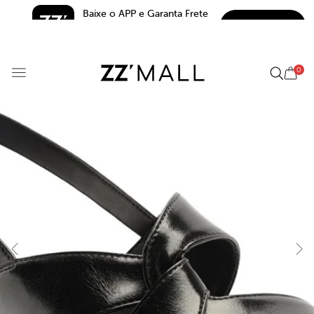
Baixe o APP e Garanta Frete 
BAIXAR
Grátis*
5.0
0