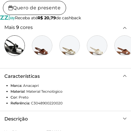
Quero de presente
Receba até
R$ 20,79
de cashback
Mais
9
cores
Características
Marca:
Anacapri
Material
:
Material Tecnológico
Cor
:
Preto
Referência:
C3048900220020
Descrição
Sandália Entrelaçada Salto Bloco Preta. O modelo robusto