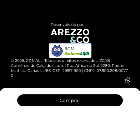
Termos de Uso
Central de Atendimento
Políticas de Privacidade
Entrega
ZZ Influ
Desenvolvido por
Devolução do Produto
ZZ MALL é confiável
Compre pelo WhatsApp
ZZPay
BOM
Cartão Presente
©
2026
, ZZ MALL. Todos os direitos reservados.
ZZAB
Comércio de Calçados Ltda. | Rua África do Sul, 2280. Padre
Mathias, Cariacica/ES. CEP: 29157-900 | CNPJ: 07.900.208/0077-
Vendas Corporativas
04
Comprar