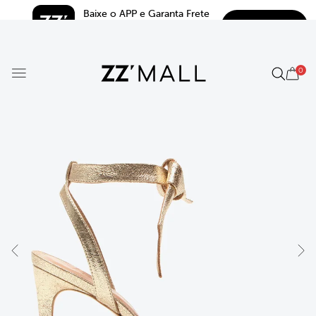
Baixe o APP e Garanta Frete 
BAIXAR
Grátis*
5.0
0