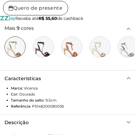
Quero de presente
Receba até
R$ 55,60
de cashback
Mais
9
cores
Características
Marca:
Vicenza
Cor
:
Dourado
Tamanho do salto
:
9.5cm
Referência:
P1048200080036
Descrição
Sandália Capri Dourada