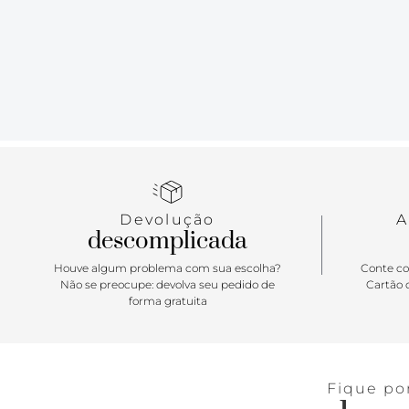
Devolução
A
descomplicada
Houve algum problema com sua escolha?
Conte co
Não se preocupe: devolva seu pedido de
Cartão d
forma gratuita
Fique po