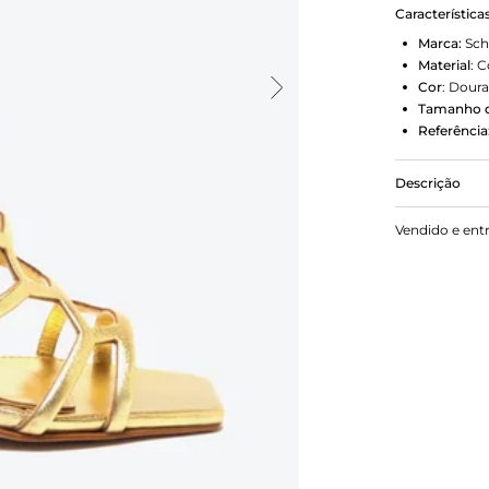
Característica
Marca:
Sch
Material
:
C
Cor
:
Dour
Tamanho d
Referência
Descrição
Com salto al
Vendido e ent
sandália Jul
o cabedal t
bico quadrad
elegante san
elevar seu es