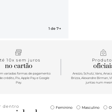
1 de 7
té 10x sem juros
Produto
no cartão
oficiai
m variadas formas de pagamento:
Arezzo, Schutz, Vans, Anacap
e crédito, Pix, Apple Pay e Google
Brizza, Alexandre Birman, V
Pay.
juntas num mesm
r dentro
Feminino
Masculino
O