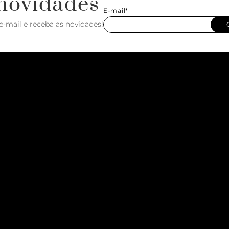
novidades
E-mail*
e-mail e receba as novidades!