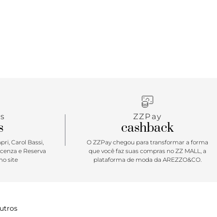
s
ZZPay
s
cashback
ri, Carol Bassi,
O ZZPay chegou para transformar a forma
icenza e Reserva
que você faz suas compras no ZZ MALL, a
o site
plataforma de moda da AREZZO&CO.
utros