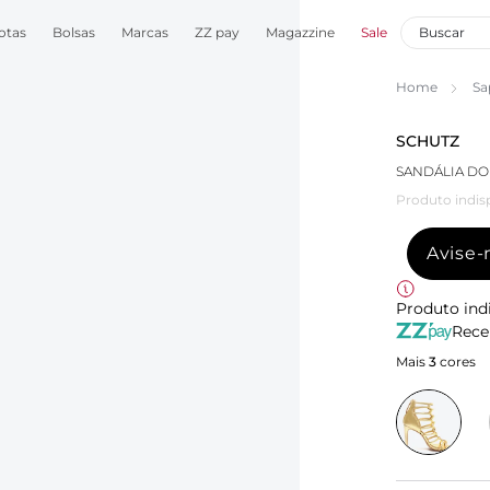
otas
Bolsas
Marcas
ZZ pay
Magazzine
Sale
Home
Sa
SCHUTZ
SANDÁLIA DO
Produto indis
Avise
Produto ind
Rece
Mais
3
cores