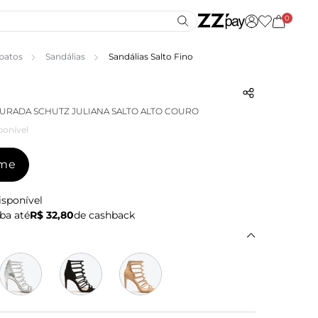
0
patos
Sandálias
Sandálias Salto Fino
URADA SCHUTZ JULIANA SALTO ALTO COURO
ponível
-me
isponível
ba até
R$ 32,80
de cashback