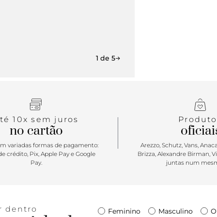
1 de 5
té 10x sem juros
Produto
no cartão
oficiai
m variadas formas de pagamento:
Arezzo, Schutz, Vans, Anacap
e crédito, Pix, Apple Pay e Google
Brizza, Alexandre Birman, V
Pay.
juntas num mesm
r dentro
Feminino
Masculino
O