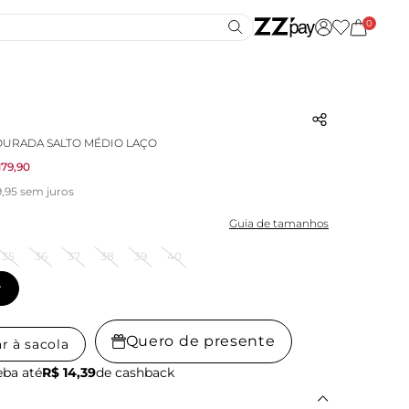
0
OURADA SALTO MÉDIO LAÇO
179,90
,95 sem juros
Guia de tamanhos
35
36
37
38
39
40
r
Quero de presente
r à sacola
ba até
R$ 14,39
de cashback