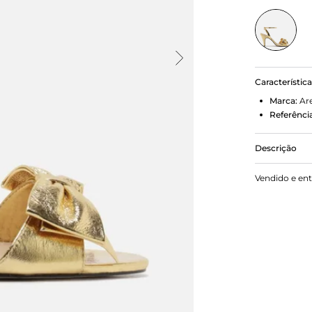
Característic
Marca:
Ar
Referência
Descrição
Sandália D
Vendido e en