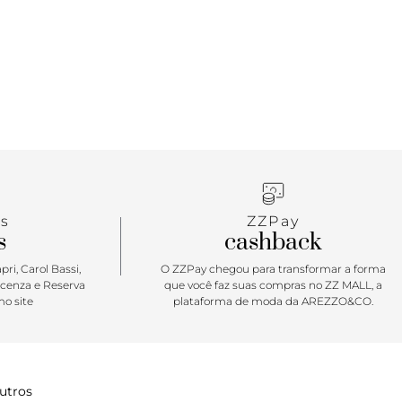
s
ZZPay
s
cashback
ri, Carol Bassi,
O ZZPay chegou para transformar a forma
icenza e Reserva
que você faz suas compras no ZZ MALL, a
o site
plataforma de moda da AREZZO&CO.
utros