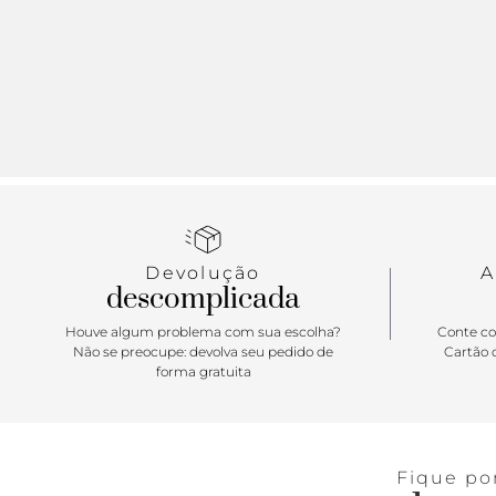
Devolução
A
descomplicada
Houve algum problema com sua escolha?
Conte co
Não se preocupe: devolva seu pedido de
Cartão d
forma gratuita
Fique po