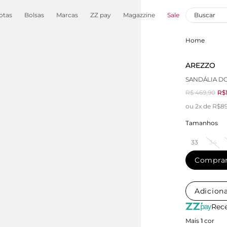
otas
Bolsas
Marcas
ZZ pay
Magazzine
Sale
Home
AREZZO
SANDÁLIA D
R$ 469,90
R$
ou 2x de R$89
Tamanhos
33
34
Compra
Adiciona
Rece
Mais
1
cor