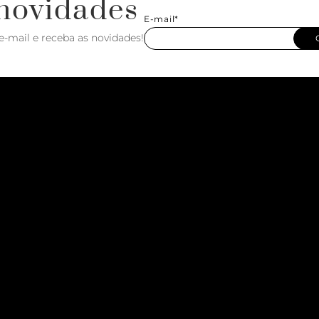
novidades
E-mail*
e-mail e receba as novidades!