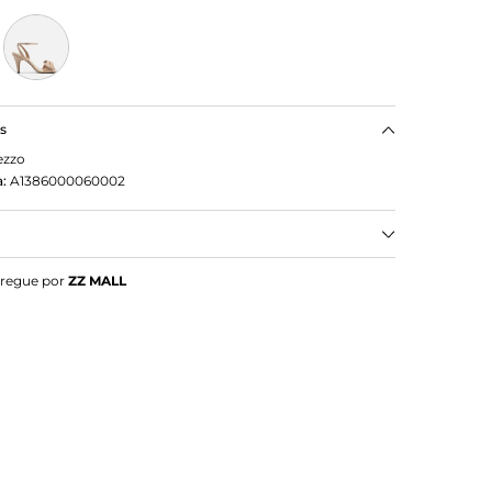
as
ezzo
:
A1386000060002
ourada Salto Médio Laço
tregue por
ZZ MALL