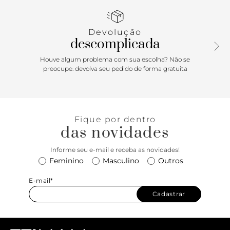
Devolução
descomplicada
Houve algum problema com sua escolha? Não se
preocupe: devolva seu pedido de forma gratuita
Fique por dentro
das novidades
Informe seu e-mail e receba as novidades!
Feminino
Masculino
Outros
E-mail*
Cadastrar