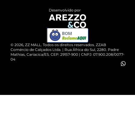
Entrega
ZZ Influ
Desenvolvido por
Devolução do Produto
ZZ MALL é confiável
Compre pelo WhatsApp
ZZPay
BOM
Cartão Presente
©
2026
, ZZ MALL. Todos os direitos reservados.
ZZAB
Comércio de Calçados Ltda. | Rua África do Sul, 2280. Padre
Mathias, Cariacica/ES. CEP: 29157-900 | CNPJ: 07.900.208/0077-
Vendas Corporativas
04