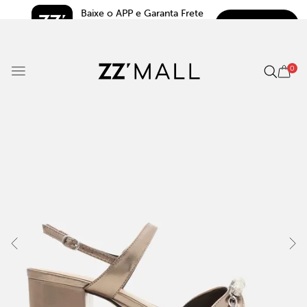
Baixe o APP e Garanta Frete 
BAIXAR
Grátis*
5.0
0