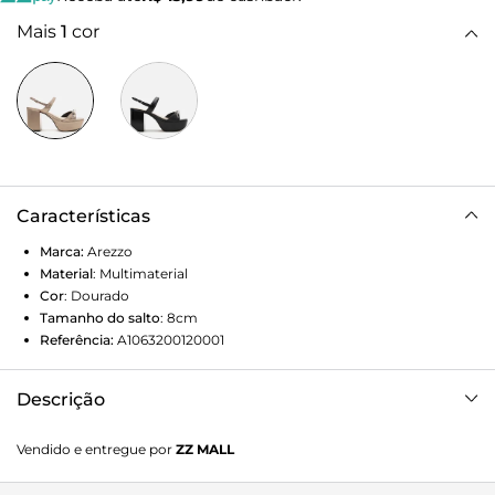
Mais
1
cor
Características
Marca:
Arezzo
Material
:
Multimaterial
Cor
:
Dourado
Tamanho do salto
:
8cm
Referência:
A1063200120001
Descrição
Sandália Dourada Couro Salto Bloco Pedrarias
Vendido e entregue por
ZZ MALL