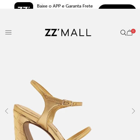
Baixe o APP e Garanta Frete 
BAIXAR
Grátis*
5.0
0