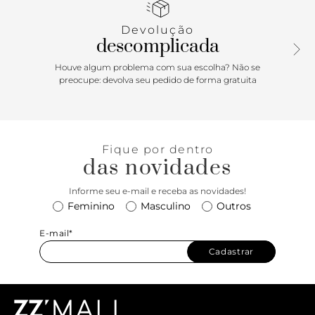
palmilha da cor da sandália em matelassê e calcanheira lisa
com gravação do nome da marca. A sandália exibe todo o
Devolução
pé.
descomplicada
Houve algum problema com sua escolha? Não se
preocupe: devolva seu pedido de forma gratuita
Fique por dentro
das novidades
Informe seu e-mail e receba as novidades!
Feminino
Masculino
Outros
E-mail*
Cadastrar