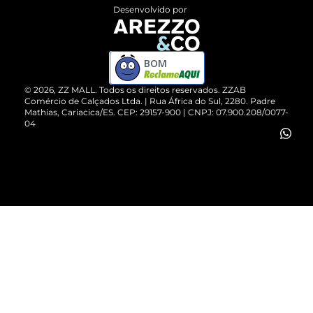
Entrega
ZZ Influ
Desenvolvido por
Devolução do Produto
ZZ MALL é confiável
Compre pelo WhatsApp
ZZPay
BOM
Cartão Presente
©
2026
, ZZ MALL. Todos os direitos reservados.
ZZAB
Comércio de Calçados Ltda. | Rua África do Sul, 2280. Padre
Mathias, Cariacica/ES. CEP: 29157-900 | CNPJ: 07.900.208/0077-
Vendas Corporativas
04