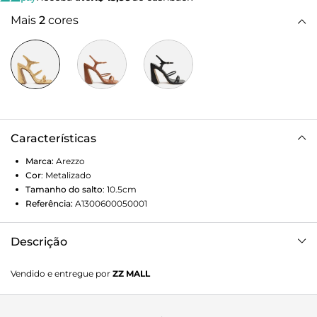
Mais
2
cores
Características
Marca:
Arezzo
Cor
:
Metalizado
Tamanho do salto
:
10.5cm
Referência:
A1300600050001
Descrição
Sandália dourada. O modelo tem salto alto flare e bico
Vendido e entregue por
ZZ MALL
quadrado. Traz duas tiras finas sobre os dedos e uma no
peito do pé. Aberta, possui tiras em torno do calcanhar e
tornozelo com fechamento em fivela metálica. Com