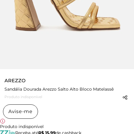
AREZZO
Sandália Dourada Arezzo Salto Alto Bloco Matelassê
Produto indisponível
Avise-me
Produto indisponível
Receba até
R$ 15,99
de cashback