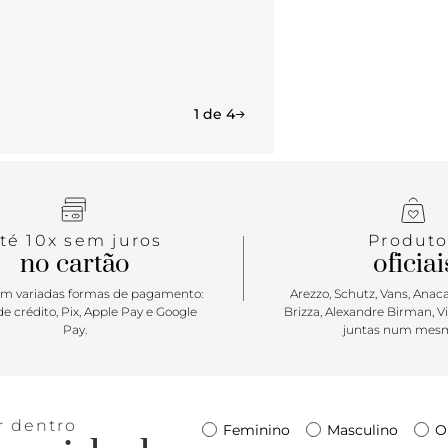
todas as sua
baladinha no
piscina ou f
pedraria é 
design impo
infinidade 
1 de 4
té 10x sem juros
Produto
no cartão
oficiai
m variadas formas de pagamento:
Arezzo, Schutz, Vans, Anacap
e crédito, Pix, Apple Pay e Google
Brizza, Alexandre Birman, V
Pay.
juntas num mesm
r dentro
Feminino
Masculino
O