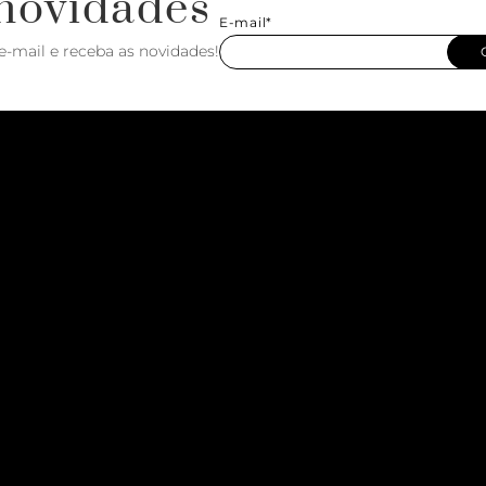
novidades
E-mail*
e-mail e receba as novidades!