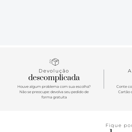
Devolução
A
descomplicada
Houve algum problema com sua escolha?
Conte co
Não se preocupe: devolva seu pedido de
Cartão d
forma gratuita
Fique po