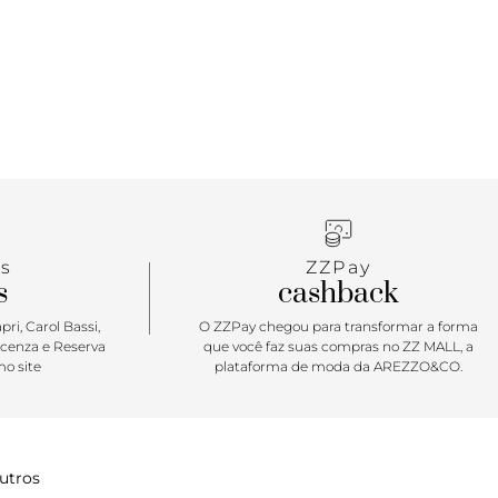
s produções. Para curtir o pôr do sol, uma
turna no maior conforto, aquele jantar na beira da
esta na praia. O modelinho com aplicação de
versátil e ao mesmo tempo super chique. Com
nente das tiras no cabedal, ela proporciona uma
de combinações. Celebre os momentos incríveis! <3
s
ZZPay
s
cashback
ri, Carol Bassi,
O ZZPay chegou para transformar a forma
icenza e Reserva
que você faz suas compras no ZZ MALL, a
o site
plataforma de moda da AREZZO&CO.
utros