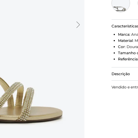
Característica
Marca:
Ana
Material
:
M
Cor
:
Dour
Tamanho d
Referência
Descrição
Sandália An
Vendido e ent
rasteiro com
com trio de
brilhosa em 
perpassa em 
o calcanhar.
acolchoada,
Porque Apost