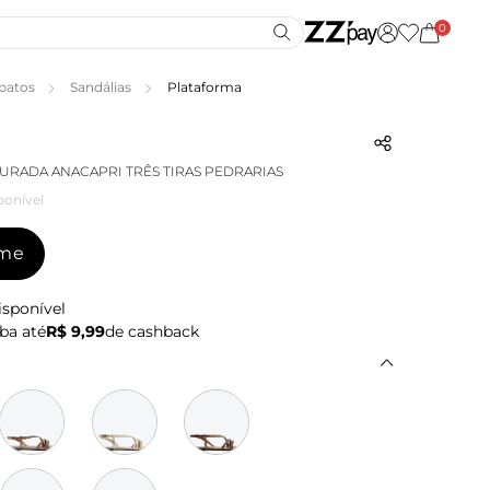
0
patos
Sandálias
Plataforma
URADA ANACAPRI TRÊS TIRAS PEDRARIAS
ponível
-me
isponível
ba até
R$ 9,99
de cashback