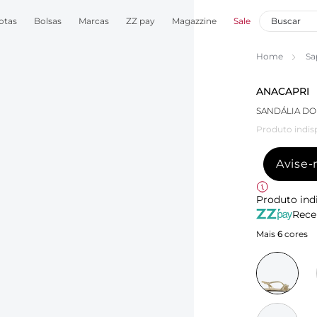
otas
Bolsas
Marcas
ZZ pay
Magazzine
Sale
Home
Sa
ANACAPRI
SANDÁLIA DO
Produto indis
Avise
Produto ind
Rece
Mais
6
cores