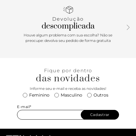
amarração frontal no tornozelo, em formato de nó, com
tira de corda. Detalhe para tira dourada trançada sobre os
dedos. Palmilha marrom com aplicação de etiqueta com o
Devolução
nome da marca. Aberta, exibe todo o pé.
descomplicada
Porque Apostar
Houve algum problema com sua escolha? Não se
preocupe: devolva seu pedido de forma gratuita
Um toque de frescor para suas produções. A sandália
flatform ANACAPRI é simplesmente a cara do verão! Aquela
sandália de palha que vai bem com jeans, alfaiataria, saias e
vestidos bem fluídos. Confortável, feminina e cheia de
Fique por dentro
estilo. Leve, urbana e chique, compõe aquele mood
das novidades
despretensioso cheio de atitude.
Informe seu e-mail e receba as novidades!
Feminino
Masculino
Outros
E-mail*
Cadastrar