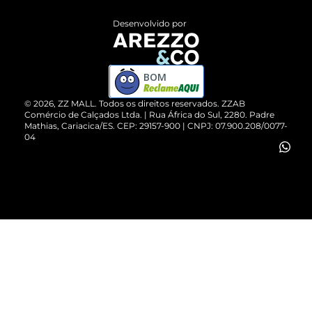
Entrega
ZZ Influ
Desenvolvido por
Devolução do Produto
ZZ MALL é confiável
Compre pelo WhatsApp
ZZPay
BOM
Cartão Presente
©
2026
, ZZ MALL. Todos os direitos reservados.
ZZAB
Comércio de Calçados Ltda. | Rua África do Sul, 2280. Padre
Mathias, Cariacica/ES. CEP: 29157-900 | CNPJ: 07.900.208/0077-
Vendas Corporativas
04