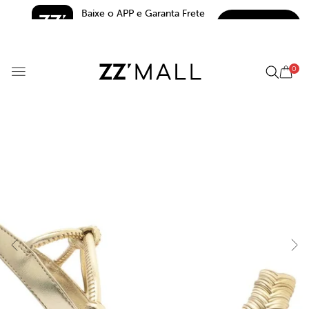
Baixe o APP e Garanta Frete 
BAIXAR
Grátis*
5.0
0