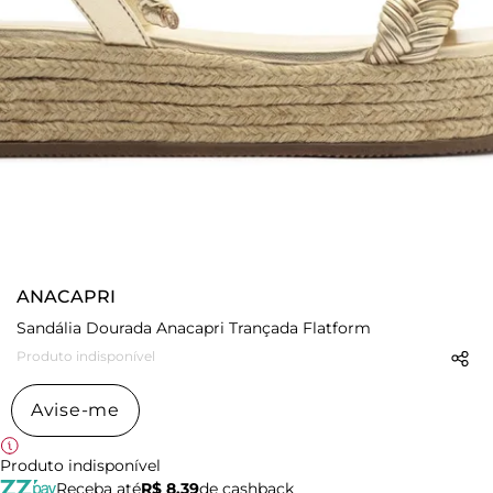
ANACAPRI
Sandália Dourada Anacapri Trançada Flatform
Produto indisponível
Avise-me
Produto indisponível
Receba até
R$ 8,39
de cashback