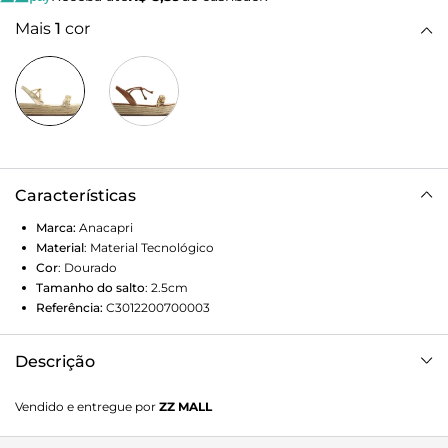
Mais
1
cor
Características
Marca:
Anacapri
Material
:
Material Tecnológico
Cor
:
Dourado
Tamanho do salto
:
2.5cm
Referência:
C3012200700003
Descrição
Sandália flatform dourada. O modelo tem salto alto
Vendido e entregue por
ZZ MALL
flatform revestido com sola de palha. De bico redondo, traz
tira fina que contorna o calcanhar, com fechamento em