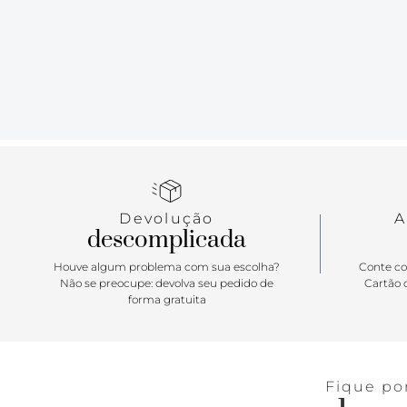
Devolução
A
descomplicada
Houve algum problema com sua escolha?
Conte co
Não se preocupe: devolva seu pedido de
Cartão d
forma gratuita
Fique po