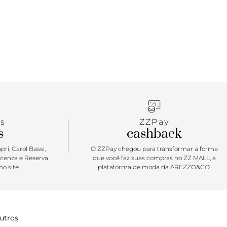
tar: Feminina e delicada em uma proposta bem
 a sandália rasteira Anacapri é sinônimo de frescor
onforto. O glow up da produção vem com as
cabedal e aplicação de correntaria imponente, cheia
Esse modelinho é simplesmente per-fei-to para
elhores momentos dos dias de verão.
s
ZZPay
s
cashback
ri, Carol Bassi,
O ZZPay chegou para transformar a forma
icenza e Reserva
que você faz suas compras no ZZ MALL, a
o site
plataforma de moda da AREZZO&CO.
utros