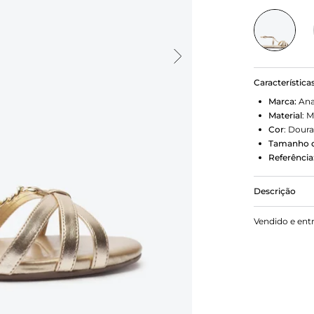
Característica
Marca:
Ana
Material
:
M
Cor
:
Dour
Tamanho d
Referência
Descrição
Sandália ras
Vendido e ent
é feita de m
três tiras v
com aplicaçã
laterais, co
tornozelo. 
borracha co
acolchoada 