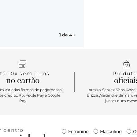
Porque Apos
minimalista,
com muito c
tirinhas no 
1 de 4
de atitude. 
curtir os m
té 10x sem juros
Produto
no cartão
oficiai
m variadas formas de pagamento:
Arezzo, Schutz, Vans, Anacap
e crédito, Pix, Apple Pay e Google
Brizza, Alexandre Birman, V
Pay.
juntas num mesm
r dentro
Feminino
Masculino
O