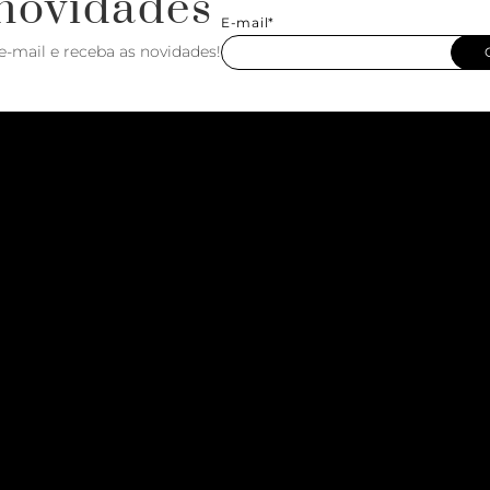
novidades
E-mail*
e-mail e receba as novidades!