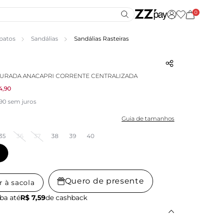
0
patos
Sandálias
Sandálias Rasteiras
OURADA ANACAPRI CORRENTE CENTRALIZADA
4,90
,90 sem juros
Guia de tamanhos
35
36
37
38
39
40
Quero de presente
r à sacola
ba até
R$ 7,59
de cashback