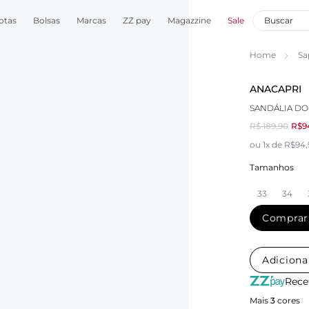
otas
Bolsas
Marcas
ZZ pay
Magazzine
Sale
Home
Sa
ANACAPRI
SANDÁLIA D
R$ 189,90
R$9
ou 1x de R$94
Tamanhos
33
34
Comprar
Adiciona
Rece
Mais
3
cores