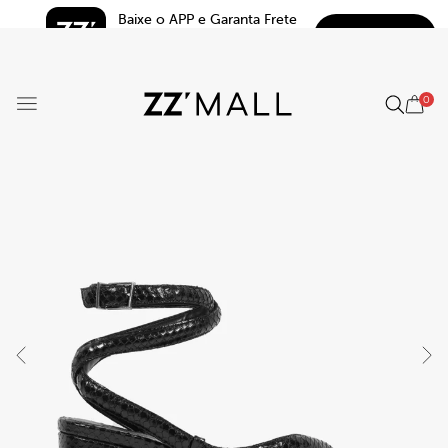
Baixe o APP e Garanta Frete 
BAIXAR
Grátis*
5.0
0