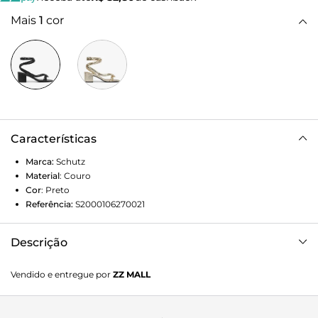
Mais
1
cor
Características
Marca:
Schutz
Material
:
Couro
Cor
:
Preto
Referência:
S2000106270021
Descrição
Elegância e um toque de ousadia se unem nesta sandália
Vendido e entregue por
ZZ MALL
de salto bloco com design moderno. As tiras vazadas no
cabedal criam um efeito visual único e sofisticado,
revelando sutilmente a pele e adicionando um toque