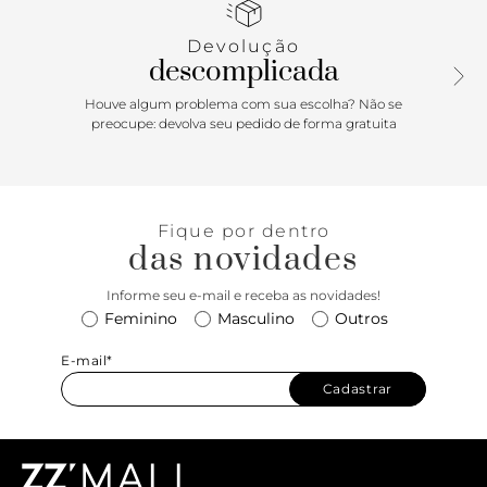
sensual ao modelo.
Devolução
descomplicada
Houve algum problema com sua escolha? Não se
preocupe: devolva seu pedido de forma gratuita
Fique por dentro
das novidades
Informe seu e-mail e receba as novidades!
Feminino
Masculino
Outros
E-mail*
Cadastrar