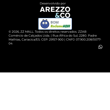
Entrega
ZZ Influ
Desenvolvido por
Devolução do Produto
ZZ MALL é confiável
Compre pelo WhatsApp
ZZPay
BOM
Cartão Presente
©
2026
, ZZ MALL. Todos os direitos reservados.
ZZAB
Comércio de Calçados Ltda. | Rua África do Sul, 2280. Padre
Mathias, Cariacica/ES. CEP: 29157-900 | CNPJ: 07.900.208/0077-
Vendas Corporativas
04