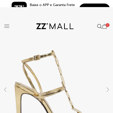
Baixe o APP e Garanta Frete 
BAIXAR
Grátis*
5.0
0