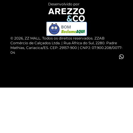
Entrega
ZZ Influ
Desenvolvido por
Devolução do Produto
ZZ MALL é confiável
Compre pelo WhatsApp
ZZPay
BOM
Cartão Presente
©
2026
, ZZ MALL. Todos os direitos reservados.
ZZAB
Comércio de Calçados Ltda. | Rua África do Sul, 2280. Padre
Mathias, Cariacica/ES. CEP: 29157-900 | CNPJ: 07.900.208/0077-
Vendas Corporativas
04