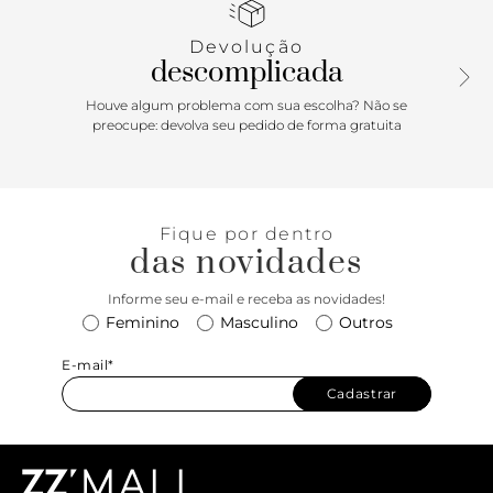
sem esforço. O bico quadrado segue a trend mais cool do
momento, enquanto o salto alto fino eleva a produção com
Devolução
elegância e estilo. O fechamento por fivela no tornozelo
descomplicada
garante o ajuste perfeito para você arrasar do dia à noite.
Sandália metalizada dourada para quem não tem medo de
Houve algum problema com sua escolha? Não se
ser o centro das atenções — puro poder!
preocupe: devolva seu pedido de forma gratuita
Fique por dentro
das novidades
Informe seu e-mail e receba as novidades!
Feminino
Masculino
Outros
E-mail*
Cadastrar