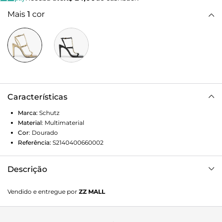
Mais
1
cor
Características
Marca:
Schutz
Material
:
Multimaterial
Cor
:
Dourado
Referência:
S2140400660002
Descrição
Essa sandália feminina de couro dourada é aquele brilho
Vendido e entregue por
ZZ MALL
que seu closet pedia! Feita em couro metalizado, ela vem
com uma tira fina no peito do pé, realçada por um enfeite
em formato de triângulo que dá aquele toque fashionista