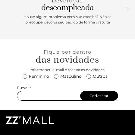
Devolução
descomplicada
Houve algum problema com sua escolha? Não se
preocupe: devolva seu pedido de forma gratuita
Fique por dentro
das novidades
Informe seu e-mail e receba as novidades!
Feminino
Masculino
Outros
E-mail*
Cadastrar