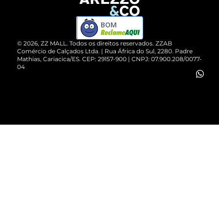
Devolução do Produto
ZZ MALL é confiável
Compre pelo WhatsApp
ZZPay
BOM
Cartão Presente
©
2026
, ZZ MALL. Todos os direitos reservados.
ZZAB
Comércio de Calçados Ltda. | Rua África do Sul, 2280. Padre
Mathias, Cariacica/ES. CEP: 29157-900 | CNPJ: 07.900.208/0077-
Vendas Corporativas
04