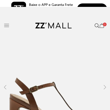
Baixe o APP e Garanta Frete 
BAIXAR
Grátis*
5.0
0