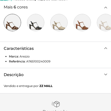
Mais
6
cores
Características
Marca:
Arezzo
Referência:
A1165100240009
Descrição
Sandália feminina marrom de couro. O sapato tem salto
Vendido e entregue por
ZZ MALL
médio bloco e formato arredondado na ponta. Traz tiras
finas sobre os dedos, unidas por tira central que sobe a
parte superior do pé, fechando em tira afivelada em torno
do calcanhar e tornozelo. Com palmilha marrom e nome
da marca.