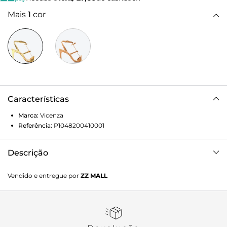
Mais
1
cor
Características
Marca:
Vicenza
Referência:
P1048200410001
Descrição
Sandália feminina Capri de salto alto em couro dourado.
Vendido e entregue por
ZZ MALL
Super delicada e feminina, este modelo combina elegância,
charme e um toque romântico que transforma qualquer
produção. Com design sofisticado, bico levemente
arredondado e tiras que valorizam o pé, essa sandal é
perfeita para quem deseja dar aquele up ao visual,