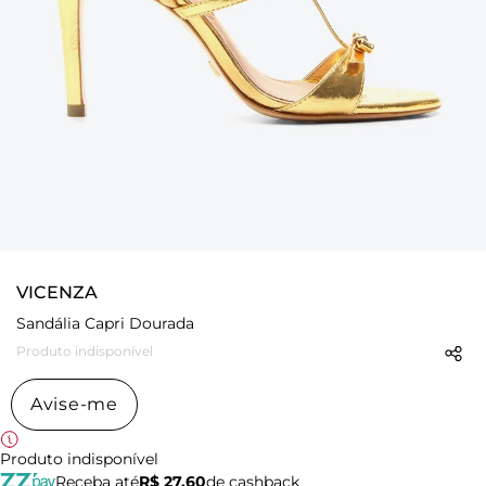
VICENZA
Sandália Capri Dourada
Produto indisponível
Avise-me
Produto indisponível
Receba até
R$ 27,60
de cashback