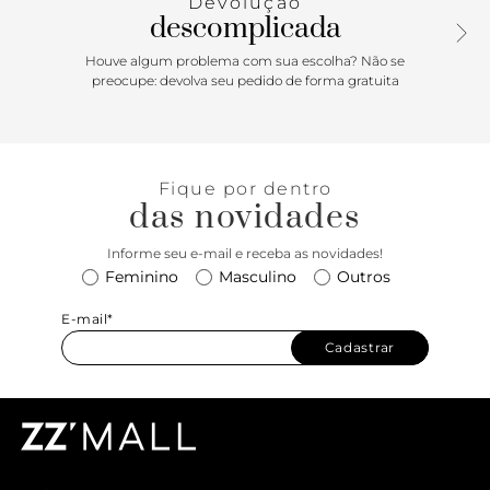
Devolução
destacando looks com vestidos, saias e peças fluidas de
descomplicada
verão.
Houve algum problema com sua escolha? Não se
preocupe: devolva seu pedido de forma gratuita
Fique por dentro
das novidades
Informe seu e-mail e receba as novidades!
Feminino
Masculino
Outros
E-mail*
Cadastrar