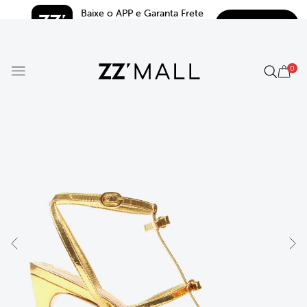
Baixe o APP e Garanta Frete 
BAIXAR
Grátis*
5.0
0