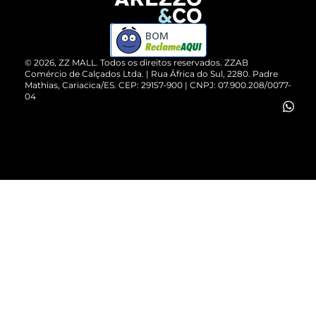
Devolução do Produto
ZZ MALL é confiável
Compre pelo WhatsApp
ZZPay
BOM
Cartão Presente
©
2026
, ZZ MALL. Todos os direitos reservados.
ZZAB
Comércio de Calçados Ltda. | Rua África do Sul, 2280. Padre
Mathias, Cariacica/ES. CEP: 29157-900 | CNPJ: 07.900.208/0077-
Vendas Corporativas
04