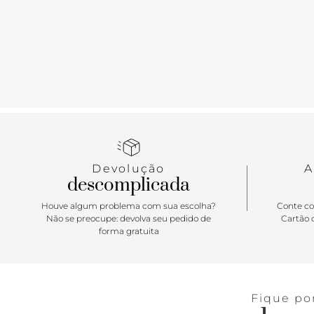
Devolução
A
descomplicada
Houve algum problema com sua escolha?
Conte co
Não se preocupe: devolva seu pedido de
Cartão d
forma gratuita
Fique po