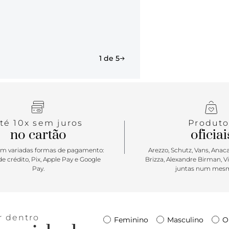
1 de 5
té 10x sem juros
Produto
no cartão
oficiai
m variadas formas de pagamento:
Arezzo, Schutz, Vans, Anacap
e crédito, Pix, Apple Pay e Google
Brizza, Alexandre Birman, V
Pay.
juntas num mesm
r dentro
Feminino
Masculino
O