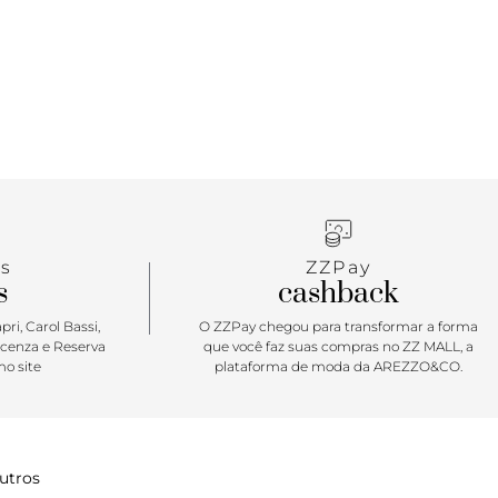
s
ZZPay
s
cashback
ri, Carol Bassi,
O ZZPay chegou para transformar a forma
icenza e Reserva
que você faz suas compras no ZZ MALL, a
o site
plataforma de moda da AREZZO&CO.
utros