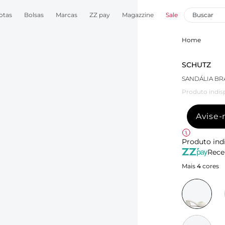
otas
Bolsas
Marcas
ZZ pay
Magazzine
Sale
Home
SCHUTZ
SANDÁLIA BR
Produto indis
Avise
Produto ind
Rece
Mais
4
cores