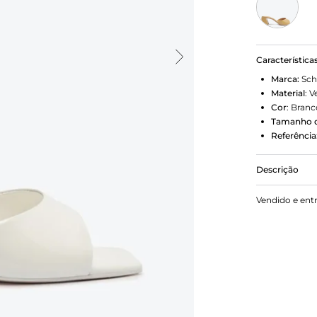
Característica
Marca:
Sch
Material
:
V
Cor
:
Branc
Tamanho d
Referência
Descrição
Prepare-se p
Vendido e ent
blocado! Fe
intensidade
de fácil ca
que exala mo
Girls que ad