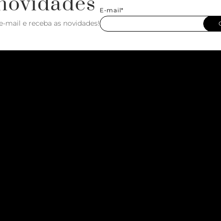
novidades
E-mail*
e-mail e receba as novidades!