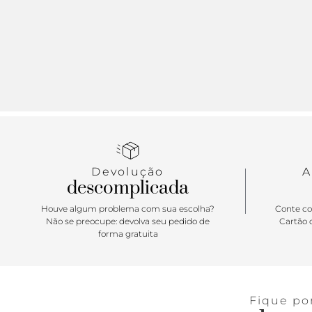
Devolução
A
descomplicada
Houve algum problema com sua escolha?
Conte co
Não se preocupe: devolva seu pedido de
Cartão d
forma gratuita
Fique po