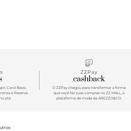
s
ZZPay
s
cashback
ri, Carol Bassi,
O ZZPay chegou para transformar a forma
icenza e Reserva
que você faz suas compras no ZZ MALL, a
o site
plataforma de moda da AREZZO&CO.
utros