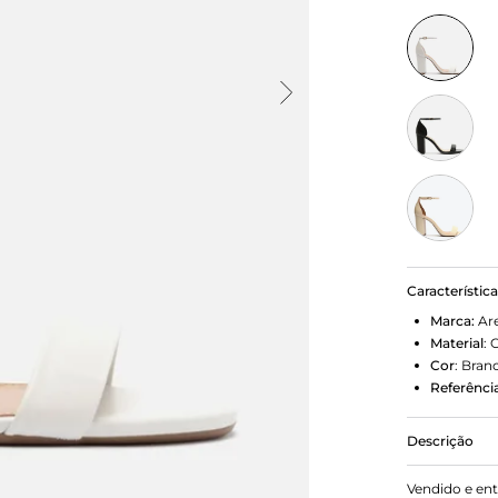
Característic
Marca:
Ar
Material
:
Cor
:
Bran
Referência
Descrição
Sandália Br
Vendido e en