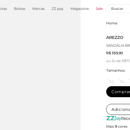
otas
Bolsas
Marcas
ZZ pay
Magazzine
Sale
Home
AREZZO
SANDÁLIA B
R$ 359,90
ou 5x de R$71
Tamanhos
33
34
Compra
Adiciona
Rece
Mais
9
cores