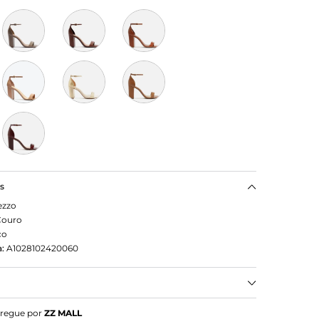
as
ezzo
Couro
co
:
A1028102420060
anca Salto Alto Bloco
tregue por
ZZ MALL