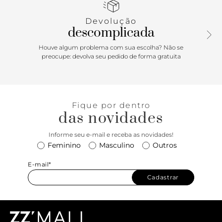
Devolução
descomplicada
Houve algum problema com sua escolha? Não se
preocupe: devolva seu pedido de forma gratuita
Fique por dentro
das novidades
Informe seu e-mail e receba as novidades!
Feminino
Masculino
Outros
E-mail*
Cadastrar