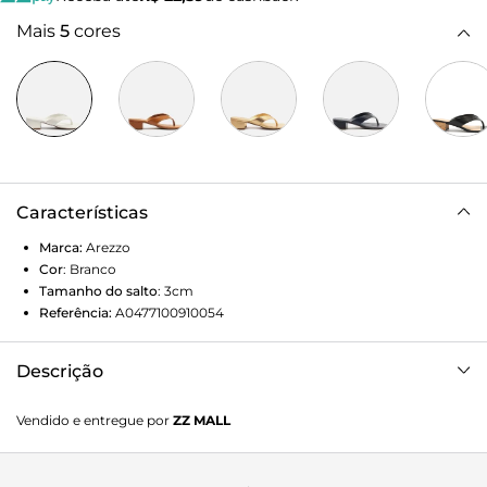
Mais
5
cores
Características
Marca:
Arezzo
Cor
:
Branco
Tamanho do salto
:
3cm
Referência:
A0477100910054
Descrição
Sandália branca. O modelo tem salto baixo bloco e bico
Vendido e entregue por
ZZ MALL
redondo. Traz tiras largas dividindo os dedos. Com palmilha
da cor do modelo e inscrição do nome da marca. Aberta, a
sandália exibe todo o pé.