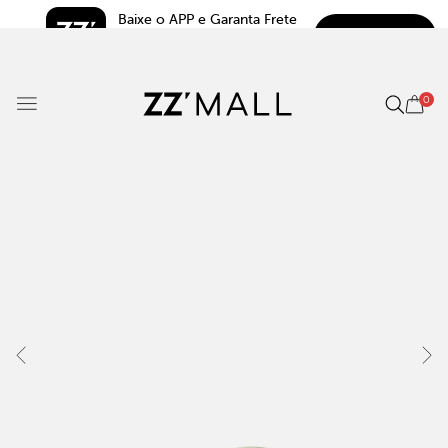
Baixe o APP e Garanta Frete 
BAIXAR
Grátis*
5.0
0