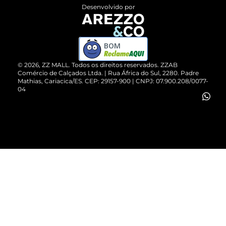
Entrega
ZZ Influ
Desenvolvido por
Devolução do Produto
ZZ MALL é confiável
Compre pelo WhatsApp
ZZPay
BOM
Cartão Presente
©
2026
, ZZ MALL. Todos os direitos reservados.
ZZAB
Comércio de Calçados Ltda. | Rua África do Sul, 2280. Padre
Mathias, Cariacica/ES. CEP: 29157-900 | CNPJ: 07.900.208/0077-
Vendas Corporativas
04