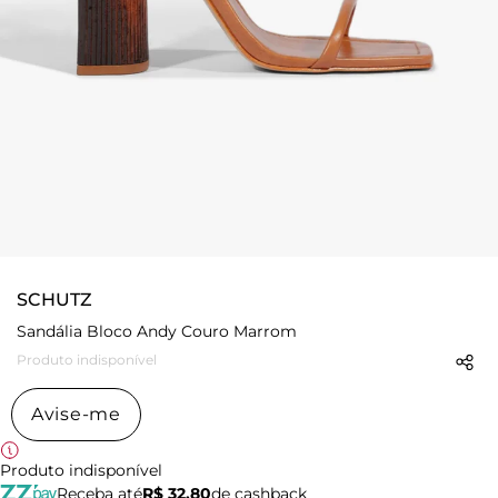
SCHUTZ
Sandália Bloco Andy Couro Marrom
Produto indisponível
Avise-me
Produto indisponível
Receba até
R$ 32,80
de cashback