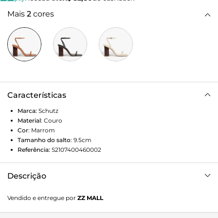
Mais
2
cores
Características
Marca:
Schutz
Material
:
Couro
Cor
:
Marrom
Tamanho do salto
:
9.5cm
Referência:
S2107400460002
Descrição
Eleve seu estilo com a Sandália Bloco Wood. Perfeita para
Vendido e entregue por
ZZ MALL
quem busca sofisticação sem abrir mão do conforto.
Versátil, ela transita do look de trabalho elegante ao happy