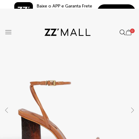
Baixe o APP e Garanta Frete 
BAIXAR
Grátis*
5.0
0