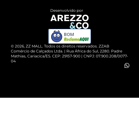
Entrega
ZZ Influ
Desenvolvido por
Devolução do Produto
ZZ MALL é confiável
Compre pelo WhatsApp
ZZPay
BOM
Cartão Presente
©
2026
, ZZ MALL. Todos os direitos reservados.
ZZAB
Comércio de Calçados Ltda. | Rua África do Sul, 2280. Padre
Mathias, Cariacica/ES. CEP: 29157-900 | CNPJ: 07.900.208/0077-
Vendas Corporativas
04