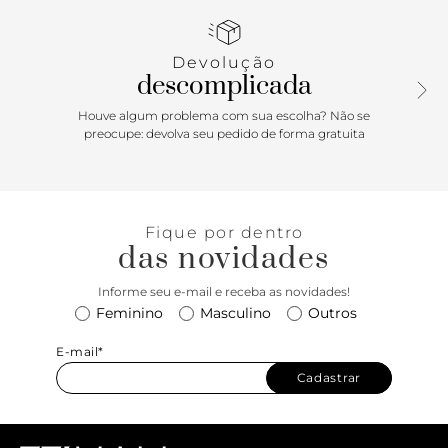
hour descontraído com facilidade.
Devolução
descomplicada
Houve algum problema com sua escolha? Não se
preocupe: devolva seu pedido de forma gratuita
Fique por dentro
das novidades
Informe seu e-mail e receba as novidades!
Feminino
Masculino
Outros
E-mail*
Cadastrar