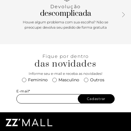
e praticidade. O salto bloco alto e a meia pata te
Devolução
acompanham em qualquer ocasião com estilo e conforto.
descomplicada
Houve algum problema com sua escolha? Não se
preocupe: devolva seu pedido de forma gratuita
Fique por dentro
das novidades
Informe seu e-mail e receba as novidades!
Feminino
Masculino
Outros
E-mail*
Cadastrar