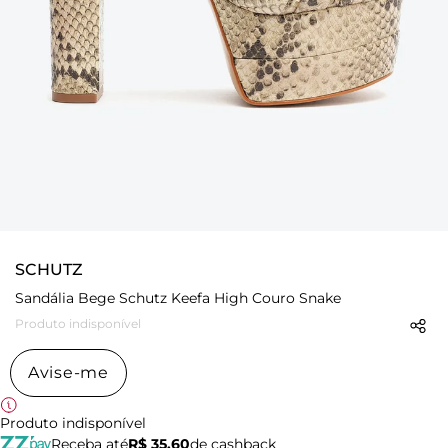
SCHUTZ
Sandália Bege Schutz Keefa High Couro Snake
Produto indisponível
Avise-me
Produto indisponível
Receba até
R$ 35,60
de cashback