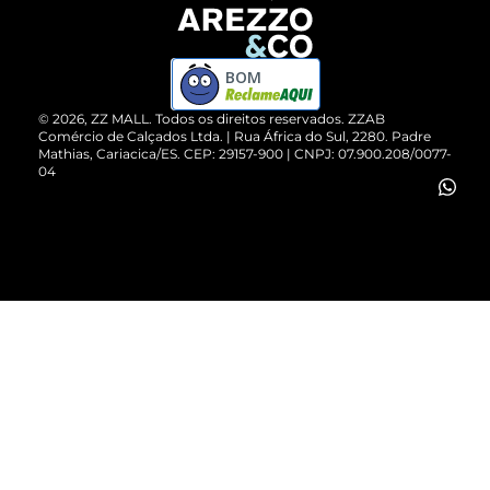
Devolução do Produto
ZZ MALL é confiável
Compre pelo WhatsApp
ZZPay
BOM
Cartão Presente
©
2026
, ZZ MALL. Todos os direitos reservados.
ZZAB
Comércio de Calçados Ltda. | Rua África do Sul, 2280. Padre
Mathias, Cariacica/ES. CEP: 29157-900 | CNPJ: 07.900.208/0077-
Vendas Corporativas
04