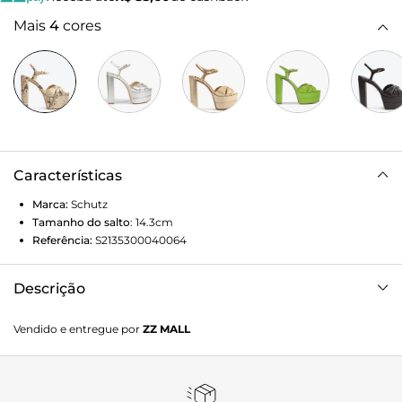
Mais
4
cores
Características
Marca:
Schutz
Tamanho do salto
:
14.3cm
Referência:
S2135300040064
Descrição
Elegante e descolada, essa sandália plataforma combina a
Vendido e entregue por
ZZ MALL
textura snake clássica com um design moderno e feminino.
O couro texturizado no cabedal garante um visual
marcante, enquanto as tiras cruzadas na gáspea e o
fechamento em fivela no tornozelo proporcionam conforto