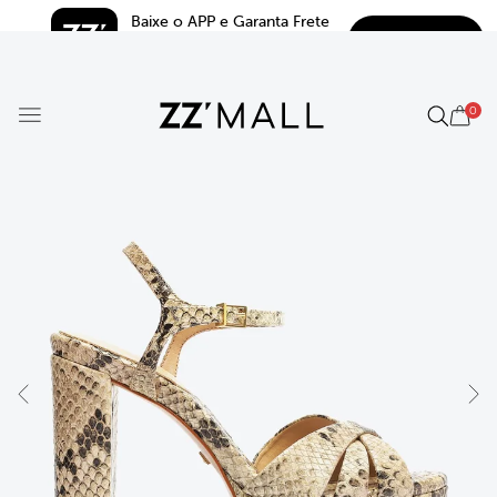
Baixe o APP e Garanta Frete 
BAIXAR
Grátis*
5.0
0