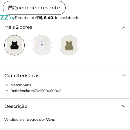
Quero de presente
Receba até
R$ 6,40
de cashback
Mais
2
cores
Características
Marca:
Vans
Referência:
V4709300060002
Descrição
Fundada na Califórnia em 1966, a Vans está envolvida com
Vendido e entregue por
Vans
a cultura de rua, artes, música e ligada ao skate e à
evolução do esporte, sem perder a essência. Dos clássicos