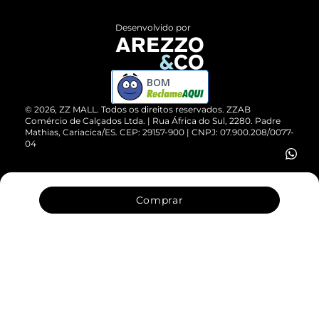
Políticas de Privacidade
Entrega
ZZ Influ
Desenvolvido por
Devolução do Produto
ZZ MALL é confiável
Compre pelo WhatsApp
ZZPay
BOM
Cartão Presente
©
2026
, ZZ MALL. Todos os direitos reservados.
ZZAB
Comércio de Calçados Ltda. | Rua África do Sul, 2280. Padre
Mathias, Cariacica/ES. CEP: 29157-900 | CNPJ: 07.900.208/0077-
Vendas Corporativas
04
Comprar