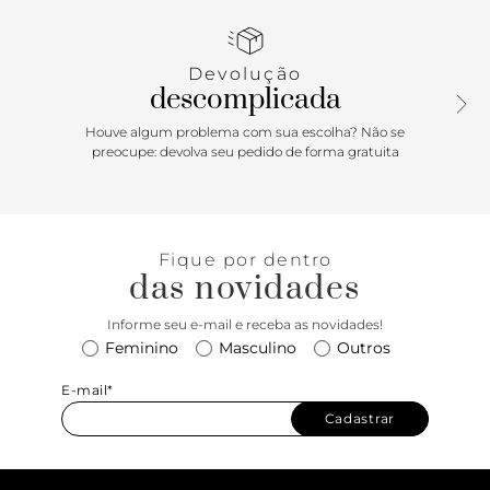
aos modernos, a Vans possui uma enorme variedade de
modelos de tênis, roupas e acessórios, sempre mantendo o
estilo "Off The Wall". A Regata Upworn Fitted Black traz
Devolução
aplicação frontal de etiqueta tecida, com assinatura Vans,
descomplicada
centralizada na altura do peito. Uma peça atemporal que
carrega a herança Vans no estilo casual e descontraído.
Houve algum problema com sua escolha? Não se
preocupe: devolva seu pedido de forma gratuita
Fique por dentro
das novidades
Informe seu e-mail e receba as novidades!
Feminino
Masculino
Outros
E-mail*
Cadastrar