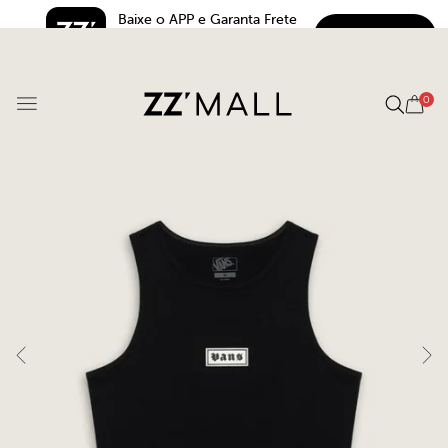
Baixe o APP e Garanta Frete 
BAIXAR
Grátis*
5.0
0