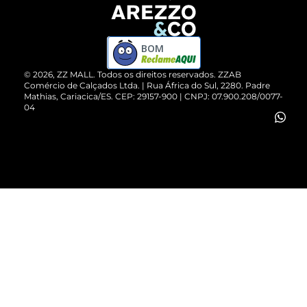
Devolução do Produto
ZZ MALL é confiável
Compre pelo WhatsApp
ZZPay
BOM
Cartão Presente
©
2026
, ZZ MALL. Todos os direitos reservados.
ZZAB
Comércio de Calçados Ltda. | Rua África do Sul, 2280. Padre
Mathias, Cariacica/ES. CEP: 29157-900 | CNPJ: 07.900.208/0077-
Vendas Corporativas
04