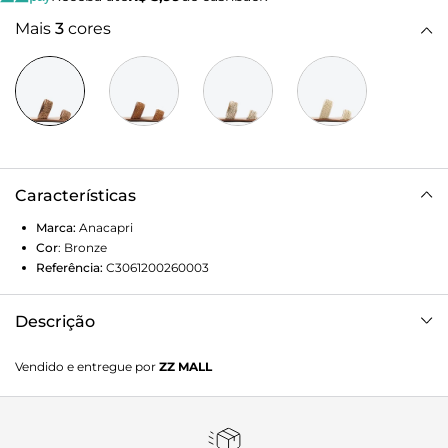
Mais
3
cores
Características
Marca:
Anacapri
Cor
:
Bronze
Referência:
C3061200260003
Descrição
Rasteira de tiras com efeito tramado, na cor bronze. O
Vendido e entregue por
ZZ MALL
modelo apresenta cabedal em tecido, com efeito tramado.
De solado rasteiro emborrachado com leve saltinho
traseiro e biqueira quadrada, traz duas tiras largas com
efeito tramado - uma sobre os dedos e outra sobre o peito