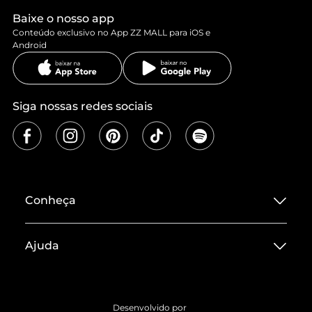
Baixe o nosso app
Conteúdo exclusivo no App ZZ MALL para iOS e
Android
Siga nossas redes sociais
Conheça
Sobre ZZ MALL
Ajuda
Termos de Uso
Central de Atendimento
Políticas de Privacidade
Entrega
ZZ Influ
Desenvolvido por