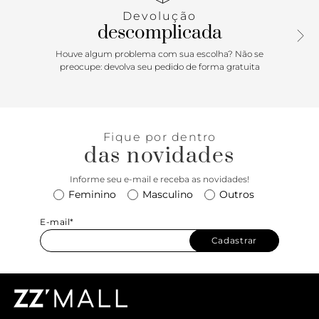
de pé. Com palmilha marrom e assinatura Anacapri. Aberta
Devolução
atrás, deixa os dedos e o calcanhar totalmente à mostra.
descomplicada
Porque Apostar: A rasteirinha traz um toque feminino e
bem delicado para as composições. O modelo surge na
Houve algum problema com sua escolha? Não se
temporada de Alto Verão Anacapri com uma proposta
preocupe: devolva seu pedido de forma gratuita
fashionista e elegante - com efeito tramado nas tiras, um
toque chique e sofisticado no calce. Ela vai do dia de
escritório para curtir o pôr do sol ao ar livre, bem naquele
mood que amamos: fresh e comfy.
Fique por dentro
das novidades
Informe seu e-mail e receba as novidades!
Feminino
Masculino
Outros
E-mail*
Cadastrar