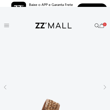
Baixe o APP e Garanta Frete 
BAIXAR
Grátis*
5.0
0