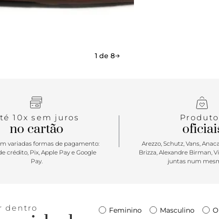
1 de 8
té 10x sem juros
Produto
no cartão
oficiai
m variadas formas de pagamento:
Arezzo, Schutz, Vans, Anacap
e crédito, Pix, Apple Pay e Google
Brizza, Alexandre Birman, V
Pay.
juntas num mesm
r dentro
Feminino
Masculino
O