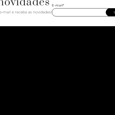
novidades
E-mail*
e-mail e receba as novidades!