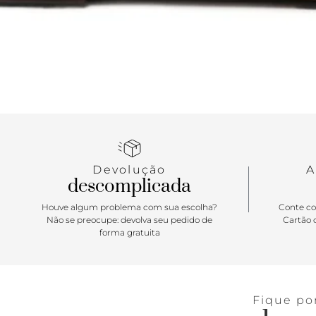
Devolução
A
descomplicada
Houve algum problema com sua escolha?
Conte co
Não se preocupe: devolva seu pedido de
Cartão d
forma gratuita
Fique po