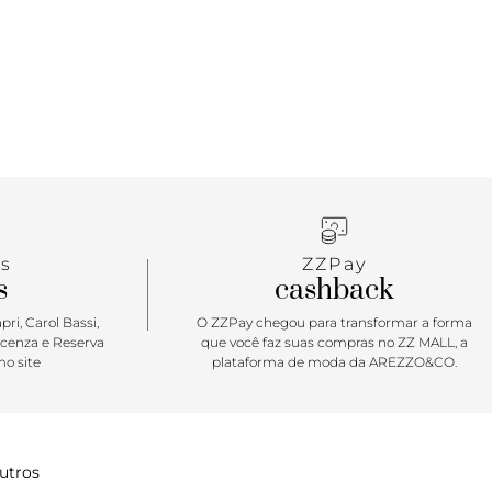
s
ZZPay
s
cashback
ri, Carol Bassi,
O ZZPay chegou para transformar a forma
icenza e Reserva
que você faz suas compras no ZZ MALL, a
o site
plataforma de moda da AREZZO&CO.
utros