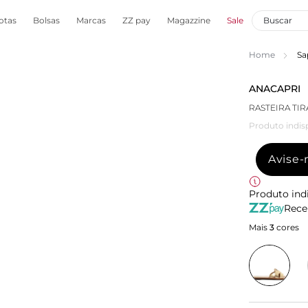
otas
Bolsas
Marcas
ZZ pay
Magazzine
Sale
Home
Sa
ANACAPRI
RASTEIRA TI
Produto indis
Avise
Produto ind
Rece
Mais
3
cores