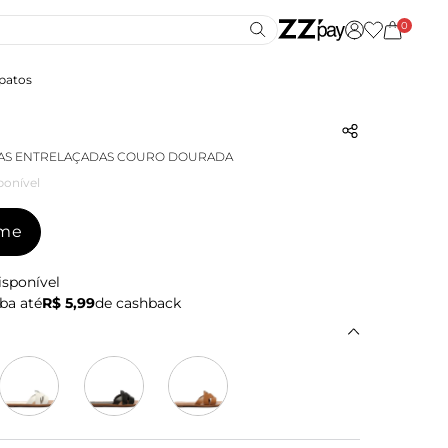
0
patos
RAS ENTRELAÇADAS COURO DOURADA
ponível
-me
isponível
ba até
R$ 5,99
de cashback