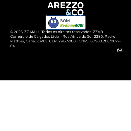
Devolução do Produto
ZZ MALL é confiável
Compre pelo WhatsApp
ZZPay
BOM
Cartão Presente
©
2026
, ZZ MALL. Todos os direitos reservados.
ZZAB
Comércio de Calçados Ltda. | Rua África do Sul, 2280. Padre
Mathias, Cariacica/ES. CEP: 29157-900 | CNPJ: 07.900.208/0077-
Vendas Corporativas
04