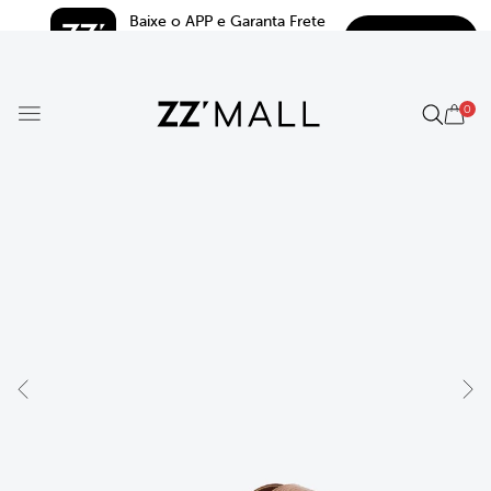
Baixe o APP e Garanta Frete 
BAIXAR
Grátis*
5.0
0