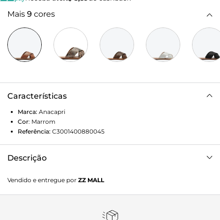
Mais
9
cores
Características
Marca:
Anacapri
Cor
:
Marrom
Referência:
C3001400880045
Descrição
Rasteira Tiras Cruzadas Marrom Caramelo. Rasteirinha de
Vendido e entregue por
ZZ MALL
material box marrom com duas tiras grossas na gáspea
que se cruzam entre si. Palmilha com o nome da marca.
Deixa dedos e calcanhar à mostra. Nesse modelo
aconselhamos a compra de um tamanho maior do que sua