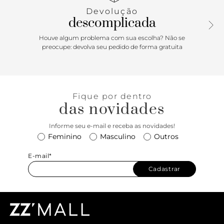
numeração convencional.
Devolução
descomplicada
Porque Apostar: Se você ainda não tem esse modelo de
rasteirinha feminina, não sabe o que está perdendo! Ela é
Houve algum problema com sua escolha? Não se
versátil e fácil de calçar e nessa versão em material box
preocupe: devolva seu pedido de forma gratuita
ainda contamos com uma super tendência. Se você se
considera minimalista, ela tem tudo pra ser sua queridinha,
mas versátil que só ela, funciona super bem na hora de
arrematar looks estampados com um calçado mais neutro.
Fique por dentro
Sem erro com ANACAPRI!
das novidades
Informe seu e-mail e receba as novidades!
Feminino
Masculino
Outros
E-mail*
Cadastrar