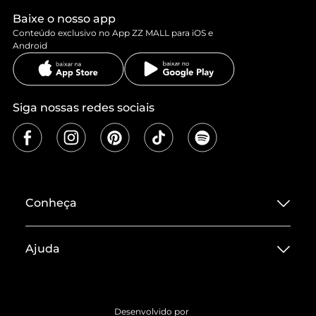
Baixe o nosso app
Conteúdo exclusivo no App ZZ MALL para iOS e
Android
Siga nossas redes sociais
Conheça
Sobre ZZ MALL
Ajuda
Termos de Uso
Central de Atendimento
Políticas de Privacidade
Entrega
ZZ Influ
Desenvolvido por