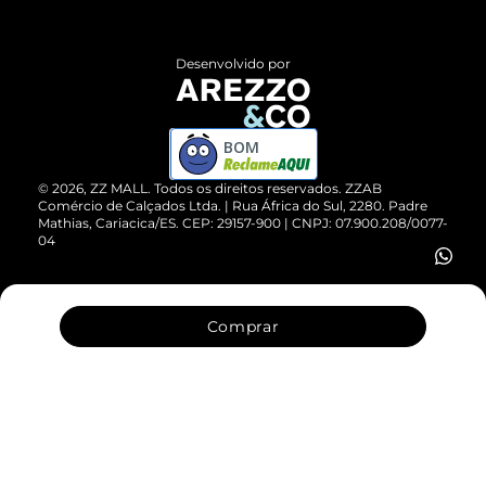
Central de Atendimento
Políticas de Privacidade
Entrega
ZZ Influ
Desenvolvido por
Devolução do Produto
ZZ MALL é confiável
Compre pelo WhatsApp
ZZPay
BOM
Cartão Presente
©
2026
, ZZ MALL. Todos os direitos reservados.
ZZAB
Comércio de Calçados Ltda. | Rua África do Sul, 2280. Padre
Mathias, Cariacica/ES. CEP: 29157-900 | CNPJ: 07.900.208/0077-
Vendas Corporativas
04
Comprar