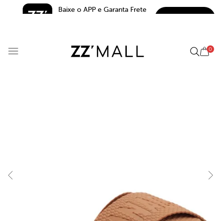
Baixe o APP e Garanta Frete 
BAIXAR
Grátis*
5.0
0