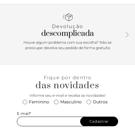
injetadas com efeito texturizado, que se cruzam sobre o
peito do pé, com aplicação da assinatura Anacapri em
relevo em uma das tiras. Com solado emborrachado
levemente tratorado com detalhe na cor verde, apresenta
Devolução
palmilha nude emborrachada, com assinatura Anacapri.
descomplicada
Aberta, ela exibe os dedos e o calcanhar. Porque Apostar: A
clássica rasteira de tiras cruzadas agora em uma versão
Houve algum problema com sua escolha? Não se
comfy e altamente fashionista. Essa rasteirinha
preocupe: devolva seu pedido de forma gratuita
emborrachada promete ser a sua best friend para os dias
mais quentes, arrematando a produção com os lookinhos
leves e cheios de frescor que a temporada de verão pede.
Pool party e beach vibes, estamos prontas!
Fique por dentro
das novidades
Informe seu e-mail e receba as novidades!
Feminino
Masculino
Outros
E-mail*
Cadastrar