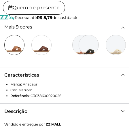
Quero de presente
Receba até
R$ 8,79
de cashback
Mais
9
cores
Características
Marca:
Anacapri
Cor
:
Marrom
Referência:
C3038600020026
Descrição
Rasteira Anacapri injetada com tiras cruzadas, na cor
Vendido e entregue por
ZZ MALL
marrom. O modelo possui cabedal duas tiras largas