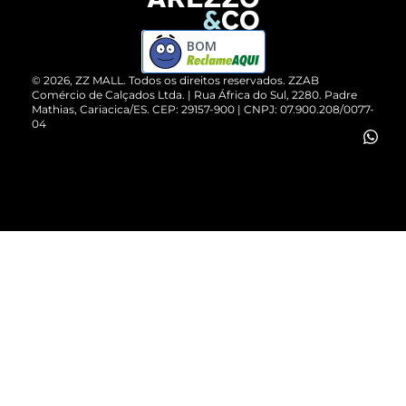
Devolução do Produto
ZZ MALL é confiável
Compre pelo WhatsApp
ZZPay
BOM
Cartão Presente
©
2026
, ZZ MALL. Todos os direitos reservados.
ZZAB
Comércio de Calçados Ltda. | Rua África do Sul, 2280. Padre
Mathias, Cariacica/ES. CEP: 29157-900 | CNPJ: 07.900.208/0077-
Vendas Corporativas
04