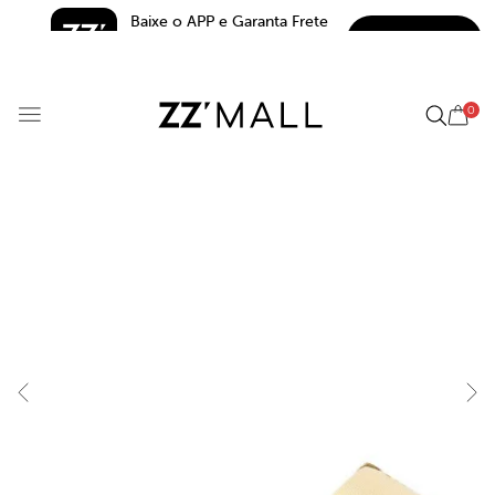
Baixe o APP e Garanta Frete 
BAIXAR
Grátis*
5.0
0