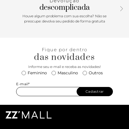
Devolução
descomplicada
Houve algum problema com sua escolha? Não se
preocupe: devolva seu pedido de forma gratuita
Fique por dentro
das novidades
Informe seu e-mail e receba as novidades!
Feminino
Masculino
Outros
E-mail*
Cadastrar