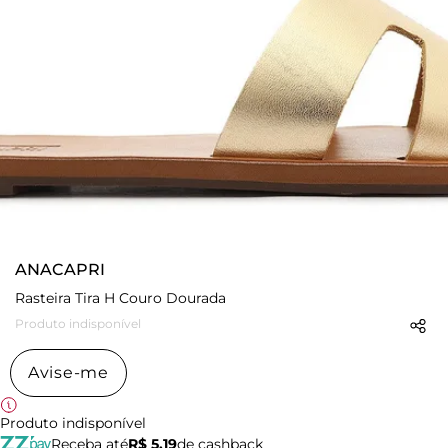
ANACAPRI
Rasteira Tira H Couro Dourada
Produto indisponível
Avise-me
Produto indisponível
Receba até
R$ 5,19
de cashback