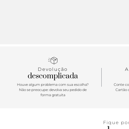
Devolução
A
descomplicada
Houve algum problema com sua escolha?
Conte co
Não se preocupe: devolva seu pedido de
Cartão d
forma gratuita
Fique po