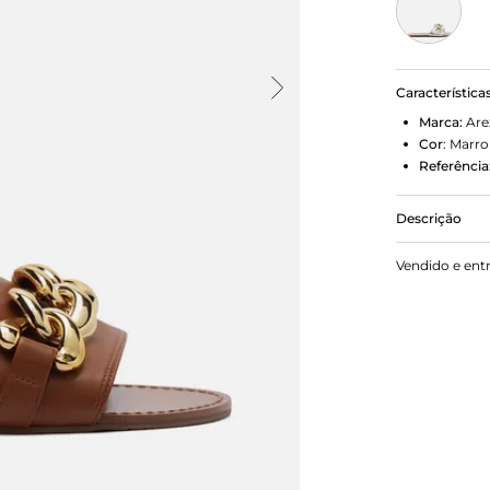
Característica
Marca:
Are
Cor
:
Marr
Referência
Descrição
Sandália ras
Vendido e ent
arredondado 
pé e os ded
Com palmilh