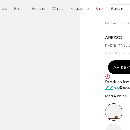
otas
Bolsas
Marcas
ZZ pay
Magazzine
Sale
Home
Sa
AREZZO
RASTEIRA SL
Produto indis
Avise
Produto ind
Rece
Mais
4
cores