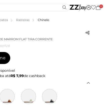
0
patos
Rasteiras
Chinelo
IDE MARROM FLAT TIRA CORRENTE
ponível
-me
isponível
ba até
R$ 7,99
de cashback