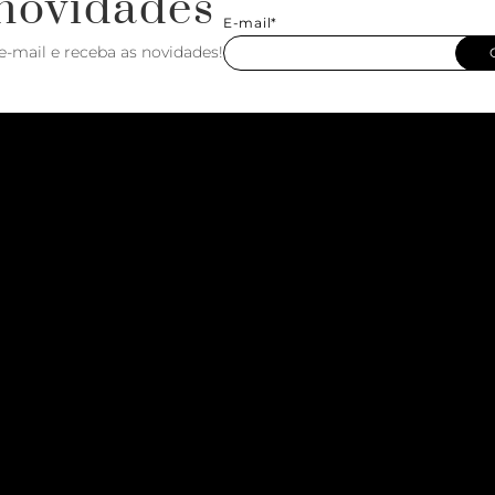
novidades
E-mail*
e-mail e receba as novidades!