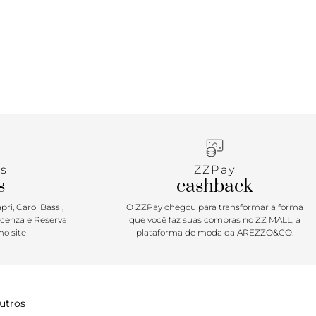
s
ZZPay
s
cashback
ri, Carol Bassi,
O ZZPay chegou para transformar a forma
icenza e Reserva
que você faz suas compras no ZZ MALL, a
o site
plataforma de moda da AREZZO&CO.
utros