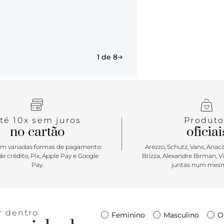
tiras largas
recortes sob
palmilha nu
Anacapri. O
mostra. Porq
1 de 8
para a tem
atitude! Mi
produções le
vem em uma 
melhor do o
té 10x sem juros
Produto
no cartão
oficiai
m variadas formas de pagamento:
Arezzo, Schutz, Vans, Anacap
e crédito, Pix, Apple Pay e Google
Brizza, Alexandre Birman, V
Pay.
juntas num mesm
r dentro
Feminino
Masculino
O