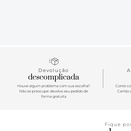
Devolução
A
descomplicada
Houve algum problema com sua escolha?
Conte co
Não se preocupe: devolva seu pedido de
Cartão d
forma gratuita
Fique po