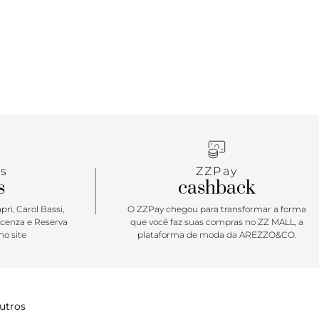
 em material similar ao couro, com design de
re a gáspea. Aberta, de biqueira redonda, traz
de com contorno em pespontos e assinatura
 modelo deixa os dedos e calcanhar totalmente à
ue Apostar: A clássica rasteirinha Anacapri vem
porada com um toque bem moderninho e cheio de
nimalista, com design de recortes, ela combina com
vinhas e frescas. De calce simples, ela é versátil e
paleta de cores em tons neutros, para curtir o
utono no mood easy & comfy!
s
ZZPay
s
cashback
ri, Carol Bassi,
O ZZPay chegou para transformar a forma
icenza e Reserva
que você faz suas compras no ZZ MALL, a
o site
plataforma de moda da AREZZO&CO.
utros