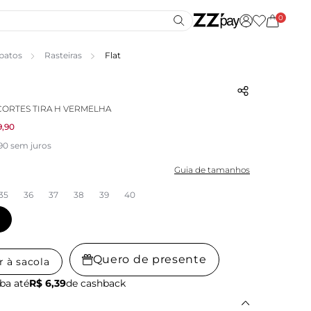
0
patos
Rasteiras
Flat
CORTES TIRA H VERMELHA
9,90
,90 sem juros
Guia de tamanhos
35
36
37
38
39
40
Quero de presente
r à sacola
ba até
R$ 6,39
de cashback