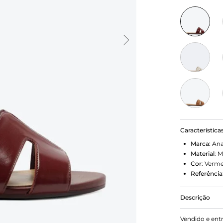
Característica
Marca:
Ana
Material
:
M
Cor
:
Verme
Referência
Descrição
Rasteira Rec
Vendido e ent
slider, apre