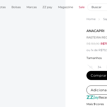
otas
Bolsas
Marcas
ZZ pay
Magazzine
Sale
Home
Sa
ANACAPRI
RASTEIRA RE
R$ 159,90
R$7
ou 1x de R$79
Tamanhos
33
34
Comprar
Adiciona
Rece
Mais
9
cores