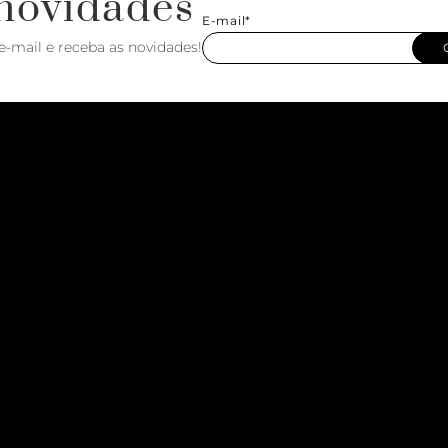
novidades
E-mail*
e-mail e receba as novidades!