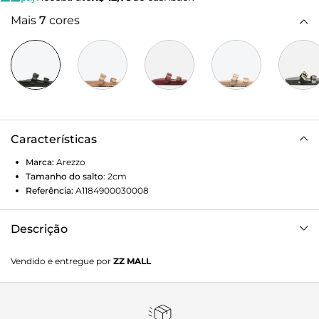
Mais
7
cores
Características
Marca:
Arezzo
Tamanho do salto
:
2cm
Referência:
A1184900030008
Descrição
Rasteira estilo papete preta. O modelo tem salto rasteiro e
Vendido e entregue por
ZZ MALL
palmilha com formato anatômico e inscrição do nome da
marca. Possui base emborrachada tratorada da cor da
sandália e bico redondo. Traz duas tiras largas sobre os
dedos e o peito do pé, com fivela grande quadrada nas