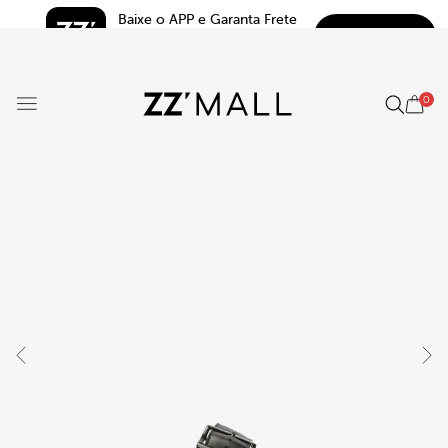
Baixe o APP e Garanta Frete 
BAIXAR
Grátis*
5.0
0