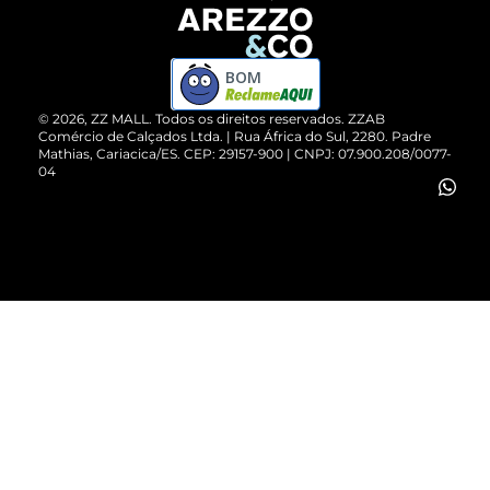
Devolução do Produto
ZZ MALL é confiável
Compre pelo WhatsApp
ZZPay
BOM
Cartão Presente
©
2026
, ZZ MALL. Todos os direitos reservados.
ZZAB
Comércio de Calçados Ltda. | Rua África do Sul, 2280. Padre
Mathias, Cariacica/ES. CEP: 29157-900 | CNPJ: 07.900.208/0077-
Vendas Corporativas
04