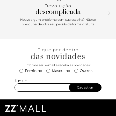
laterais para ajuste. Deixa todo o pé à mostra. <
Devolução
descomplicada
Houve algum problema com sua escolha? Não se
preocupe: devolva seu pedido de forma gratuita
Fique por dentro
das novidades
Informe seu e-mail e receba as novidades!
Feminino
Masculino
Outros
E-mail*
Cadastrar