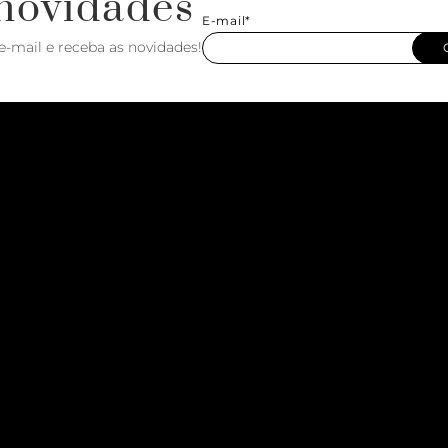
novidades
E-mail*
e-mail e receba as novidades!