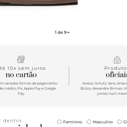
dá aquele to
para produçõ
evento soci
despojado o
1 de 9
té 10x sem juros
Produto
no cartão
oficiai
m variadas formas de pagamento:
Arezzo, Schutz, Vans, Anacap
e crédito, Pix, Apple Pay e Google
Brizza, Alexandre Birman, V
Pay.
juntas num mesm
r dentro
Feminino
Masculino
O