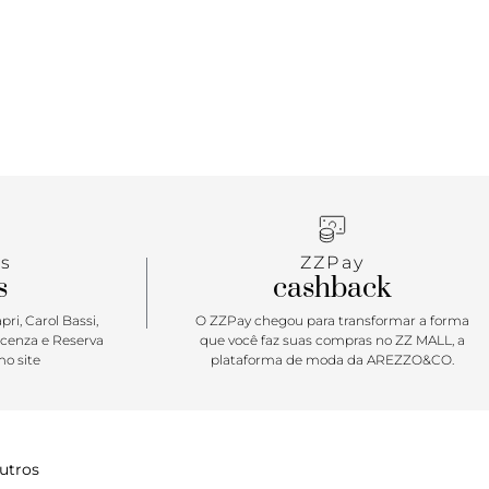
que sofisticado sem esforço nos looks! É perfeita
es glam, mas confortáveis, e vai do passeio ao
al. Combine com jeans para um visual mais
u com alfaiataria para um mood bem elegante!
s
ZZPay
s
cashback
ri, Carol Bassi,
O ZZPay chegou para transformar a forma
icenza e Reserva
que você faz suas compras no ZZ MALL, a
o site
plataforma de moda da AREZZO&CO.
utros