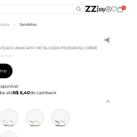
0
patos
Sandálias
ATEADO ANACAPRI METALIZADA PEDRARIAS COBRE
ponível
-me
isponível
ba até
R$ 6,40
de cashback