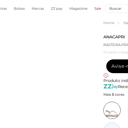
otas
Bolsas
Marcas
ZZ pay
Magazzine
Sale
Home
Sa
ANACAPRI
RASTEIRA PR
Produto indis
Avise
Produto ind
Rece
Mais
5
cores