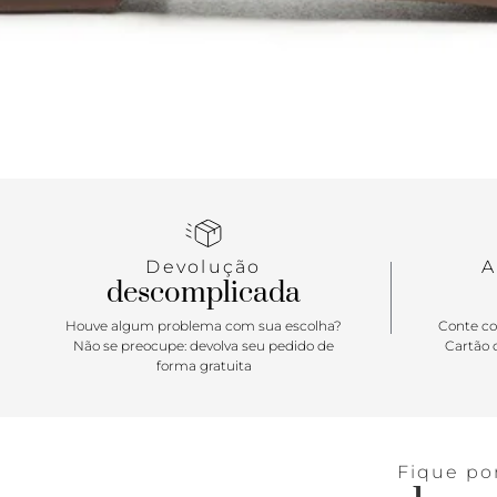
Devolução
A
descomplicada
Houve algum problema com sua escolha?
Conte co
Não se preocupe: devolva seu pedido de
Cartão d
forma gratuita
Fique po