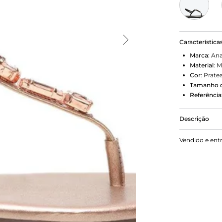
Característica
Marca:
Ana
Material
:
M
Cor
:
Prate
Tamanho d
Referência
Descrição
Rasteira co
Vendido e ent
metalizada 
coberta por 
pé. Com tira
Aberta, a ras
Porque Apo
Glow, baby,