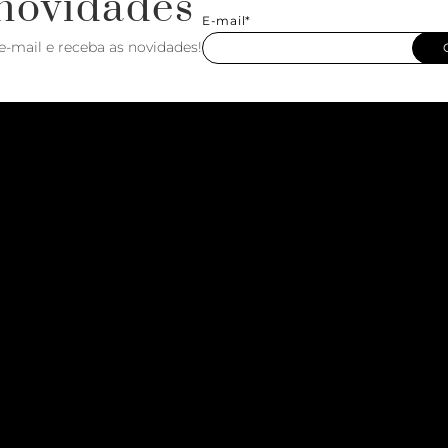
novidades
E-mail*
e-mail e receba as novidades!