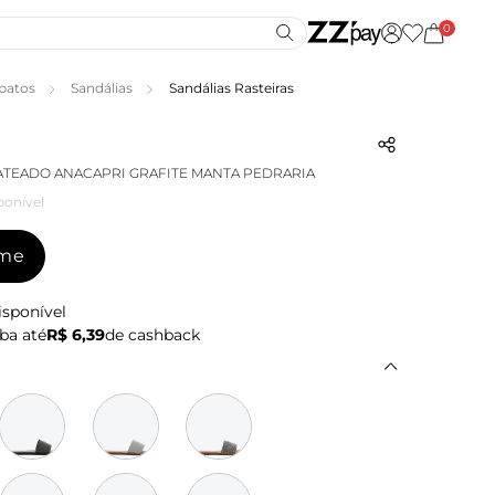
0
patos
Sandálias
Sandálias Rasteiras
ATEADO ANACAPRI GRAFITE MANTA PEDRARIA
ponível
-me
isponível
ba até
R$ 6,39
de cashback