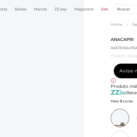
otas
Bolsas
Marcas
ZZ pay
Magazzine
Sale
Home
Sa
ANACAPRI
RASTEIRA PR
Produto indis
Avise
Produto ind
Rece
Mais
9
cores