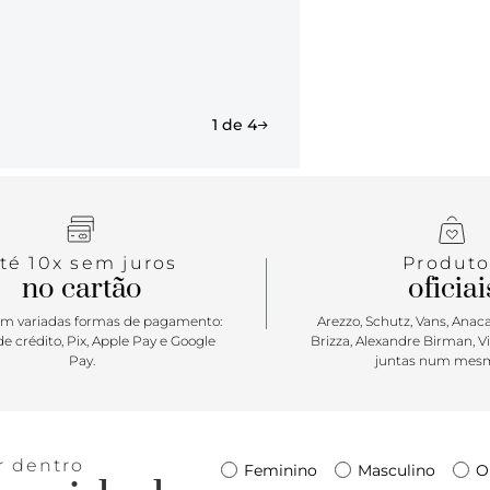
Essa rastei
hora do dia
ANACAPRI, a 
versatilidad
looks despo
1 de 4
para ser sua
té 10x sem juros
Produto
no cartão
oficiai
m variadas formas de pagamento:
Arezzo, Schutz, Vans, Anacap
e crédito, Pix, Apple Pay e Google
Brizza, Alexandre Birman, V
Pay.
juntas num mesm
r dentro
Feminino
Masculino
O