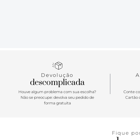
Devolução
A
descomplicada
Houve algum problema com sua escolha?
Conte co
Não se preocupe: devolva seu pedido de
Cartão d
forma gratuita
Fique po