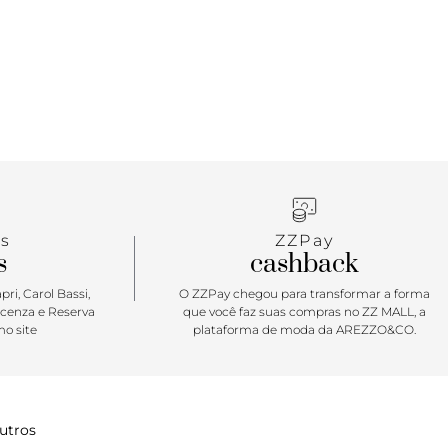
ra flat é para quem não dispensa um glam a qualquer
! Revestida com manta de pedraria que é sucesso
rasteirinha é cheia de brilho sem perder a
e que a gente ama. Para usar de dia ou de noite, em
jados ou mais estruturados essa rasteira tem tudo
 nova queridinha. Um luxo!
s
ZZPay
s
cashback
ri, Carol Bassi,
O ZZPay chegou para transformar a forma
icenza e Reserva
que você faz suas compras no ZZ MALL, a
o site
plataforma de moda da AREZZO&CO.
utros