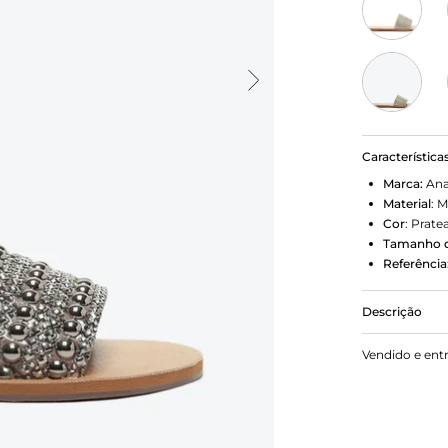
Característica
Marca:
Ana
Material
:
M
Cor
:
Prate
Tamanho d
Referência
Descrição
Rasteira AN
Vendido e ent
gáspea reve
nome da mar
Porque Apo