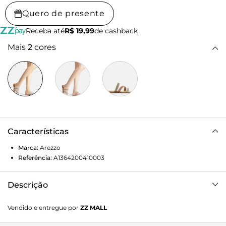
Quero de presente
Receba até
R$ 19,99
de cashback
Mais
2
cores
Características
Marca:
Arezzo
Referência:
A1364200410003
Descrição
Sandália rasteira prata. O sapato tem sola flat e três tiras
Vendido e entregue por
ZZ MALL
trançadas sobre os dedos, na diagonal e na parte superior
do pé. Com formato arredondado na ponta, é aberta e exibe