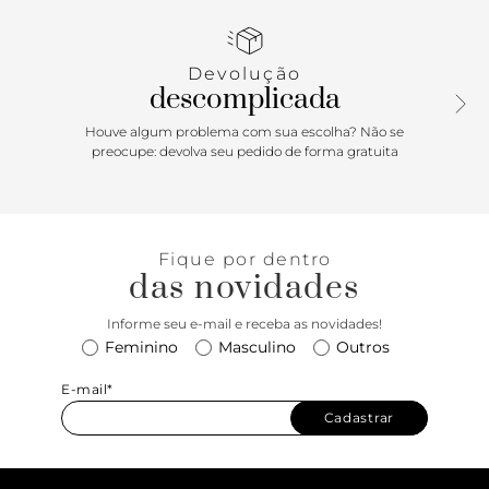
todo o pé. Com base emborrachada, palmilha lisa bege e
inscrição do nome da marca.
Devolução
descomplicada
Houve algum problema com sua escolha? Não se
preocupe: devolva seu pedido de forma gratuita
Fique por dentro
das novidades
Informe seu e-mail e receba as novidades!
Feminino
Masculino
Outros
E-mail*
Cadastrar