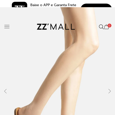
Baixe o APP e Garanta Frete 
BAIXAR
Grátis*
5.0
0