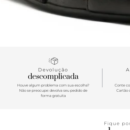
Devolução
A
descomplicada
Houve algum problema com sua escolha?
Conte co
Não se preocupe: devolva seu pedido de
Cartão d
forma gratuita
Fique po