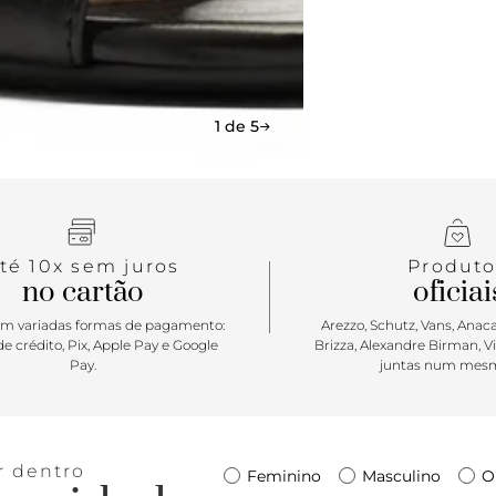
que o confo
Resgatando 
combina a e
individuali
O detalhe d
praticidade
1 de 5
atemporal.
té 10x sem juros
Produto
no cartão
oficiai
m variadas formas de pagamento:
Arezzo, Schutz, Vans, Anacap
e crédito, Pix, Apple Pay e Google
Brizza, Alexandre Birman, V
Pay.
juntas num mesm
r dentro
Feminino
Masculino
O