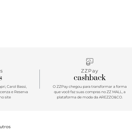
rto e o charme da rasteirinha Anacapri?
o power dressing dos anos 80, a proposta do calce
stética maximalista e sofisticada da época, com a
dade e o desejo de poder da mulher contemporânea.
o maxi adorno metálico na gáspea equilibra
 e imponência para compor o visual urbano e
s
ZZPay
s
cashback
ri, Carol Bassi,
O ZZPay chegou para transformar a forma
icenza e Reserva
que você faz suas compras no ZZ MALL, a
o site
plataforma de moda da AREZZO&CO.
utros