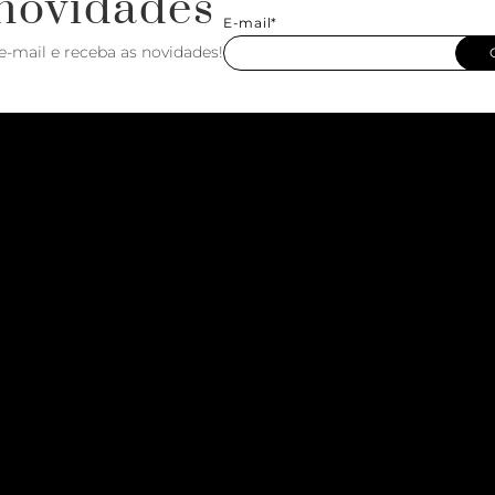
novidades
E-mail*
e-mail e receba as novidades!