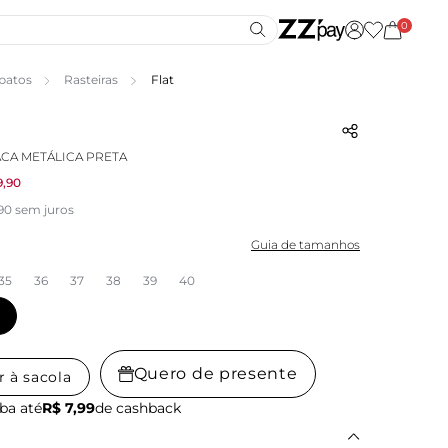
0
patos
Rasteiras
Flat
ACA METÁLICA PRETA
9,90
,90 sem juros
Guia de tamanhos
35
36
37
38
39
40
Quero de presente
r à sacola
ba até
R$ 7,99
de cashback