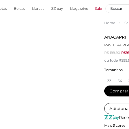
otas
Bolsas
Marcas
ZZ pay
Magazzine
Sale
Home
Sa
ANACAPRI
RASTEIRA PL
R$ 199,90
R$9
ou 1x de R$99
Tamanhos
33
34
Comprar
Adiciona
Rece
Mais
3
cores