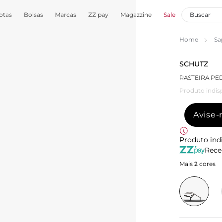
otas
Bolsas
Marcas
ZZ pay
Magazzine
Sale
Home
Sa
SCHUTZ
RASTEIRA PE
Produto indis
Avise
Produto ind
Rece
Mais
2
cores