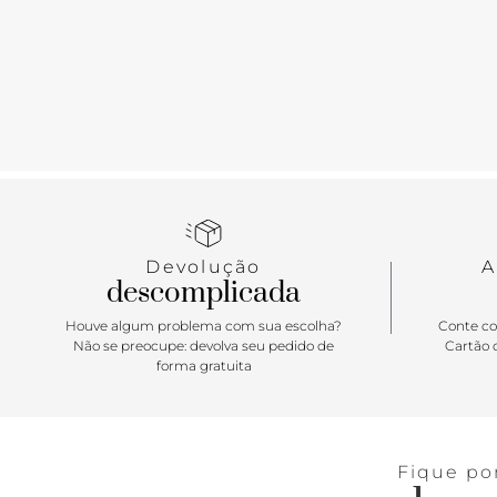
Devolução
A
descomplicada
Houve algum problema com sua escolha?
Conte co
Não se preocupe: devolva seu pedido de
Cartão d
forma gratuita
Fique po