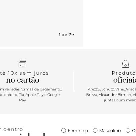
1 de 7
té 10x sem juros
Produto
no cartão
oficiai
m variadas formas de pagamento:
Arezzo, Schutz, Vans, Anacap
e crédito, Pix, Apple Pay e Google
Brizza, Alexandre Birman, V
Pay.
juntas num mesm
r dentro
Feminino
Masculino
O