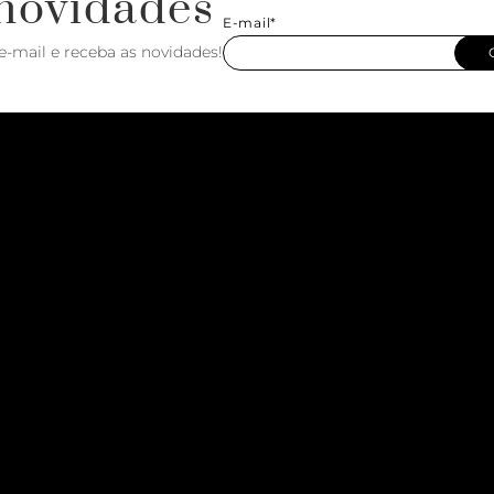
novidades
E-mail*
e-mail e receba as novidades!