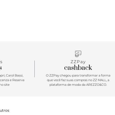
s
ZZPay
s
cashback
ri, Carol Bassi,
O ZZPay chegou para transformar a forma
icenza e Reserva
que você faz suas compras no ZZ MALL, a
o site
plataforma de moda da AREZZO&CO.
utros