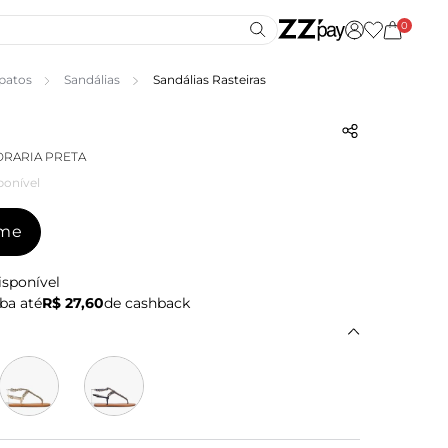
0
patos
Sandálias
Sandálias Rasteiras
DRARIA PRETA
ponível
-me
isponível
ba até
R$ 27,60
de cashback