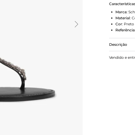
Característica
Marca:
Sch
Material
:
C
Cor
:
Preto
Referência
Descrição
Esta rasteir
Vendido e ent
look de ver
um toque de 
tornando-as 