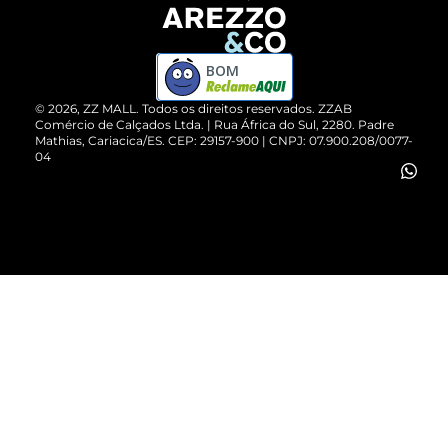
Devolução do Produto
ZZ MALL é confiável
Compre pelo WhatsApp
ZZPay
BOM
Cartão Presente
©
2026
, ZZ MALL. Todos os direitos reservados.
ZZAB
Comércio de Calçados Ltda. | Rua África do Sul, 2280. Padre
Mathias, Cariacica/ES. CEP: 29157-900 | CNPJ: 07.900.208/0077-
Vendas Corporativas
04