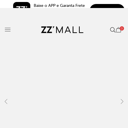
Baixe o APP e Garanta Frete 
BAIXAR
Grátis*
5.0
0