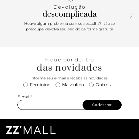
Devolução
descomplicada
Houve algum problema com sua escolha? Não se
preocupe: devolva seu pedido de forma gratuita
Fique por dentro
das novidades
Informe seu e-mail e receba as novidades!
Feminino
Masculino
Outros
E-mail*
Cadastrar