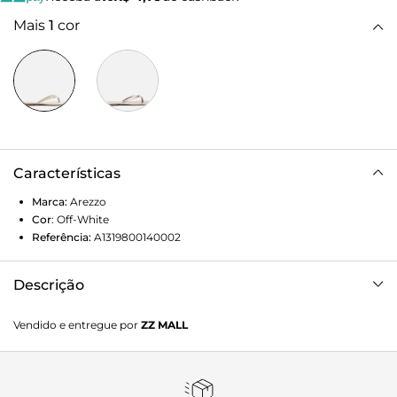
Mais
1
cor
Características
Marca:
Arezzo
Cor
:
Off-White
Referência:
A1319800140002
Descrição
Rasteira off white. O sapato tem sola flat e formato
Vendido e entregue por
ZZ MALL
arredondado na ponta. Traz tiras finas dividindo os dedos e
detalhe metálico. Com palmilha da cor do sapato e
inscrição do nome da marca. Aberta, exibe todo o pé.