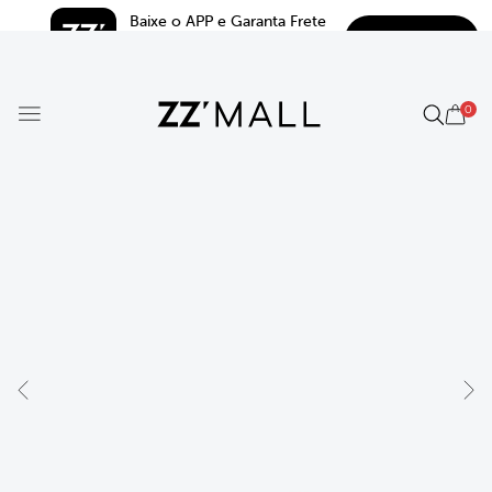
Baixe o APP e Garanta Frete 
BAIXAR
Grátis*
5.0
0