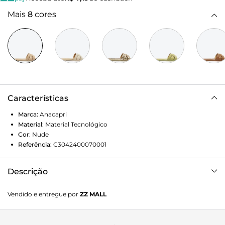
Mais
8
cores
Características
Marca:
Anacapri
Material
:
Material Tecnológico
Cor
:
Nude
Referência:
C3042400070001
Descrição
Sandália Anacapri rasteira nude. O modelo de salto rasteiro
Vendido e entregue por
ZZ MALL
traz tira larga acolchoada com recortes vazados sobre os
dedos e no peito do pé - com detalhe central em tira
transpassada e acabamento em pesponto delicado no