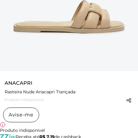
ANACAPRI
Rasteira Nude Anacapri Trançada
Produto indisponível
Avise-me
Produto indisponível
Receba até
R$ 7,19
de cashback