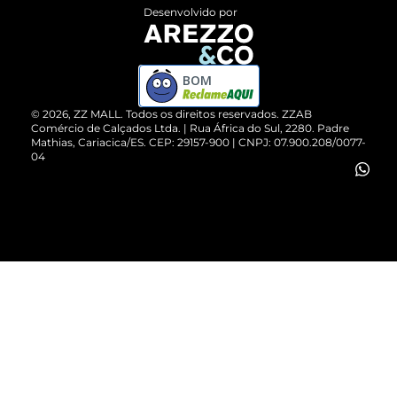
Entrega
ZZ Influ
Desenvolvido por
Devolução do Produto
ZZ MALL é confiável
Compre pelo WhatsApp
ZZPay
BOM
Cartão Presente
©
2026
, ZZ MALL. Todos os direitos reservados.
ZZAB
Comércio de Calçados Ltda. | Rua África do Sul, 2280. Padre
Mathias, Cariacica/ES. CEP: 29157-900 | CNPJ: 07.900.208/0077-
Vendas Corporativas
04