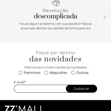
contorno. De bico redondo, ela é aberta e exibe todo o pé.
Com palmilha estofada da mesma cor da rsateira e
Devolução
assinatura Anacapri. Aberta, ela exibe todo o pé.
descomplicada
Porque Apostar:Rasteirinha Anacapri é sinônimo de puro
Houve algum problema com sua escolha? Não se
conforto! Com certeza absoluta, ela vai te acompanhar em
preocupe: devolva seu pedido de forma gratuita
todos os dias ensolarados da estação! Despojada, elegante
e versátil, ela possui calce fácil, traz frescor e leveza para os
seus pés, sem contar com o charme dos recortes no
cabedal com tiras acolchoadas, ultra fashionista!
Fique por dentro
das novidades
Informe seu e-mail e receba as novidades!
Feminino
Masculino
Outros
E-mail*
Cadastrar